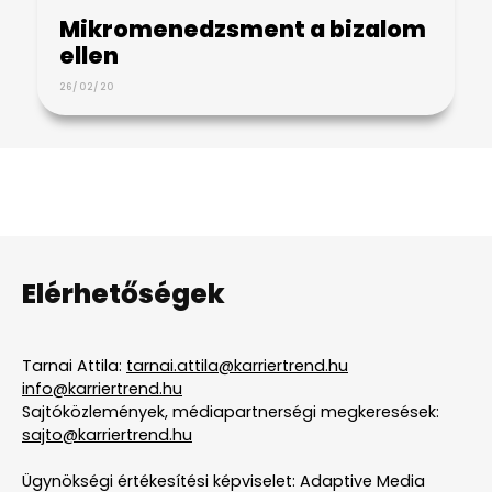
Mikromenedzsment a bizalom
ellen
26/02/20
Elérhetőségek
Tarnai Attila:
tarnai.attila@karriertrend.hu
info@karriertrend.hu
Sajtóközlemények, médiapartnerségi megkeresések:
sajto@karriertrend.hu
Ügynökségi értékesítési képviselet: Adaptive Media