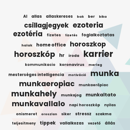
AI
allas
allaskereses
ber
bak
bika
ezoteria
csillagjegyek
ezotéria
foglalkoztatas
fizetes
fizetés
horoszkop
home office
halak
karrier
horoszkóp
hr
iroda
koronavirus
kommunikacio
merleg
munka
mesterséges intelligencia
motiváció
munkaeropiac
munkaerőpiac
munkahely
munkaltato
munkajog
munkavallalo
napi horoszkóp
nyilas
stressz
onismeret
siker
szakma
oroszlan
tippek
vallalkozas
állás
teljesitmeny
vezető