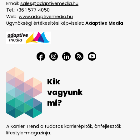
Email:
sales@adaptivemedia.hu
Tel.:
+36 1 577 4050
Web:
www.adaptivemedia.hu
Ügynökségi értékesítési képviselet:
Adaptive Media
Kik
vagyunk
mi?
A Karrier Trend a tudatos karrierépítők, önfejlesztők
lifestyle-magazinja.