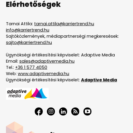
Elérhetőségek
Tarnai Attila:
tarnai.attila@karriertrend.hu
info@karriertrend.hu
Sajtóközlemények, médiapartnerségi megkeresések:
sajto@karriertrend.hu
Ügynökségi értékesítési képviselet: Adaptive Media
Email:
sales@adaptivemedia.hu
Tel.:
+36 1 577 4050
Web:
www.adaptivemedia.hu
Ügynökségi értékesítési képviselet:
Adaptive Media