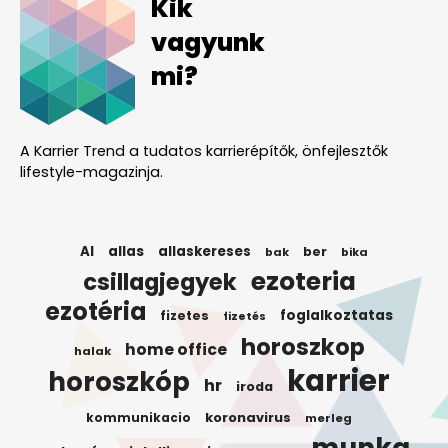
Kik
vagyunk
mi?
A Karrier Trend a tudatos karrierépítők, önfejlesztők
lifestyle-magazinja.
AI
allas
allaskereses
ber
bak
bika
ezoteria
csillagjegyek
ezotéria
foglalkoztatas
fizetes
fizetés
horoszkop
home office
halak
karrier
horoszkóp
hr
iroda
koronavirus
kommunikacio
merleg
munka