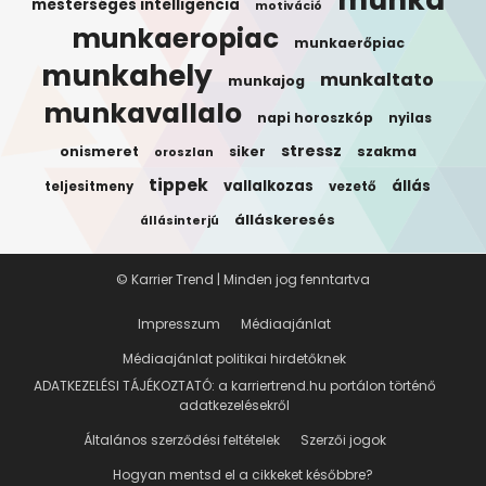
mesterséges intelligencia
motiváció
munkaeropiac
munkaerőpiac
munkahely
munkaltato
munkajog
munkavallalo
napi horoszkóp
nyilas
stressz
onismeret
siker
szakma
oroszlan
tippek
vallalkozas
állás
teljesitmeny
vezető
álláskeresés
állásinterjú
© Karrier Trend | Minden jog fenntartva
Impresszum
Médiaajánlat
Médiaajánlat politikai hirdetőknek
ADATKEZELÉSI TÁJÉKOZTATÓ: a karriertrend.hu portálon történő
adatkezelésekről
Általános szerződési feltételek
Szerzői jogok
Hogyan mentsd el a cikkeket későbbre?