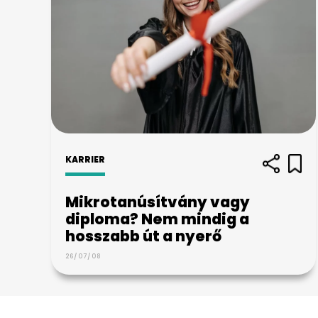
KARRIER
Mikrotanúsítvány vagy
diploma? Nem mindig a
hosszabb út a nyerő
26/07/08