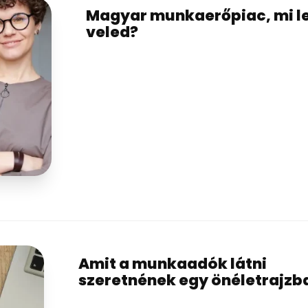
Magyar munkaerőpiac, mi l
veled?
Amit a munkaadók látni
szeretnének egy önéletrajzb