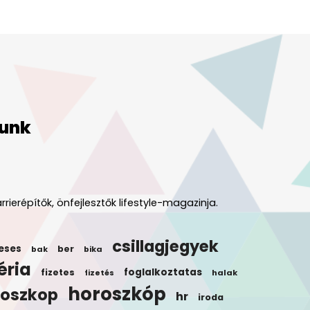
unk
rrierépítők, önfejlesztők lifestyle-magazinja.
csillagjegyek
eses
ber
bak
bika
éria
foglalkoztatas
fizetes
halak
fizetés
horoszkóp
roszkop
hr
iroda