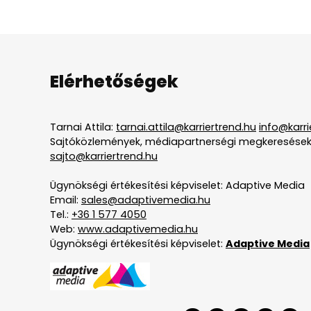
Elérhetőségek
Tarnai Attila:
tarnai.attila@karriertrend.hu
info@karri
Sajtóközlemények, médiapartnerségi megkeresések
sajto@karriertrend.hu
Ügynökségi értékesítési képviselet: Adaptive Media
Email:
sales@adaptivemedia.hu
Tel.:
+36 1 577 4050
Web:
www.adaptivemedia.hu
Ügynökségi értékesítési képviselet:
Adaptive Media