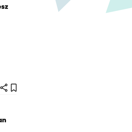
esz
an