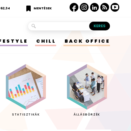
362,34
MENTÉSEK
IFESTYLE
CHILL
BACK OFFICE
STATISZTIKÁK
ÁLLÁSBÖRZÉK