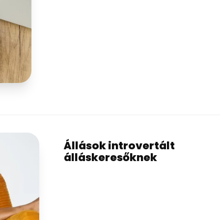
Állások introvertált
álláskeresőknek