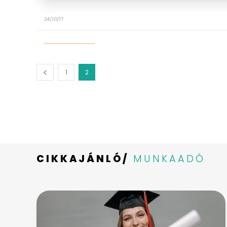
24/10/17
1
2
CIKKAJÁNLÓ/
MUNKAADÓ