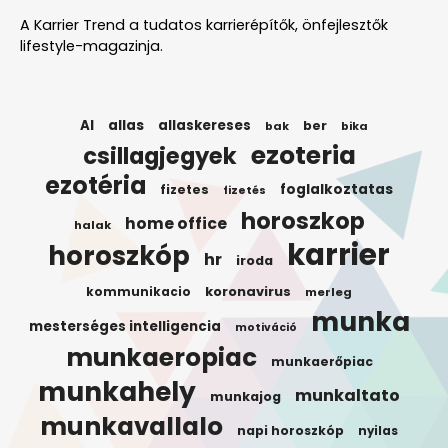
A Karrier Trend a tudatos karrierépítők, önfejlesztők
lifestyle-magazinja.
AI
allas
allaskereses
ber
bak
bika
ezoteria
csillagjegyek
ezotéria
foglalkoztatas
fizetes
fizetés
horoszkop
home office
halak
karrier
horoszkóp
hr
iroda
koronavirus
kommunikacio
merleg
munka
mesterséges intelligencia
motiváció
munkaeropiac
munkaerőpiac
munkahely
munkaltato
munkajog
munkavallalo
napi horoszkóp
nyilas