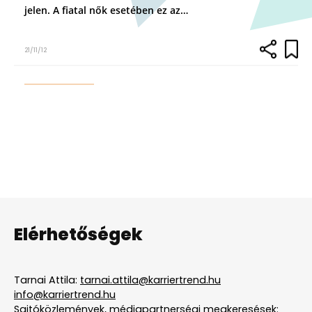
jelen. A fiatal nők esetében ez az…
21/11/12
Elérhetőségek
Tarnai Attila:
tarnai.attila@karriertrend.hu
info@karriertrend.hu
Sajtóközlemények, médiapartnerségi megkeresések: