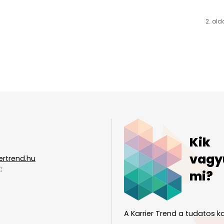
2. old
Kik
vagy
ertrend.hu
:
mi?
A Karrier Trend a tudatos ka