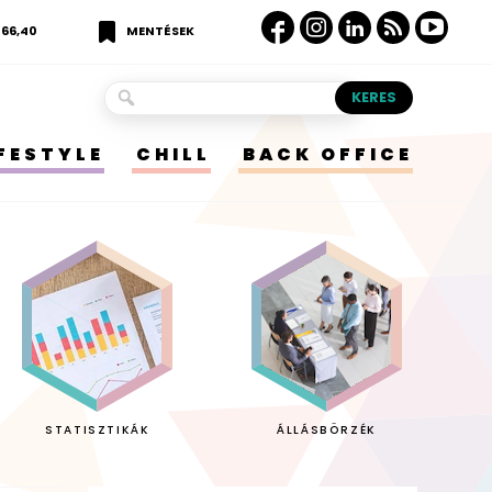
366,40
MENTÉSEK
IFESTYLE
CHILL
BACK OFFICE
STATISZTIKÁK
ÁLLÁSBÖRZÉK