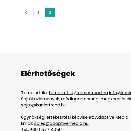
1
2
Elérhetőségek
Tarnai Attila:
tarnai.attila@karriertrend.hu
info@karri
Sajtóközlemények, médiapartnerségi megkeresések
sajto@karriertrend.hu
Ügynökségi értékesítési képviselet: Adaptive Media
Email:
sales@adaptivemedia.hu
Tel.:
+36 1 577 4050