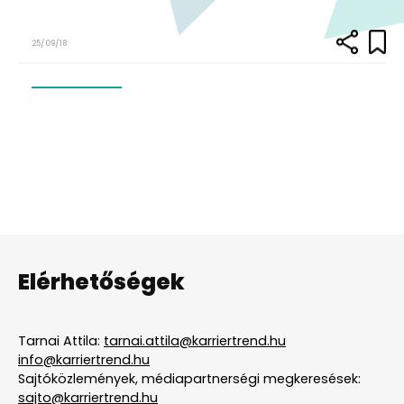
25/09/18
Elérhetőségek
Tarnai Attila:
tarnai.attila@karriertrend.hu
info@karriertrend.hu
Sajtóközlemények, médiapartnerségi megkeresések:
sajto@karriertrend.hu