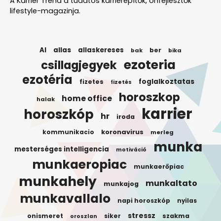
A Karrier Trend a tudatos karrierépítők, önfejlesztők
lifestyle-magazinja.
AI
allas
allaskereses
ber
bak
bika
ezoteria
csillagjegyek
ezotéria
foglalkoztatas
fizetes
fizetés
horoszkop
home office
halak
karrier
horoszkóp
hr
iroda
koronavirus
kommunikacio
merleg
munka
mesterséges intelligencia
motiváció
munkaeropiac
munkaerőpiac
munkahely
munkaltato
munkajog
munkavallalo
napi horoszkóp
nyilas
stressz
onismeret
siker
szakma
oroszlan