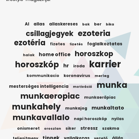
AI
allas
allaskereses
ber
bak
bika
ezoteria
csillagjegyek
ezotéria
foglalkoztatas
fizetes
fizetés
horoszkop
home office
halak
karrier
horoszkóp
hr
iroda
koronavirus
kommunikacio
merleg
munka
mesterséges intelligencia
motiváció
munkaeropiac
munkaerőpiac
munkahely
munkaltato
munkajog
munkavallalo
napi horoszkóp
nyilas
stressz
onismeret
siker
szakma
oroszlan
tippek
vallalkozas
állás
teljesitmeny
vezető