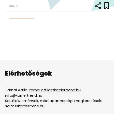
21/12/03
Elérhetőségek
Tarnai Attila:
tarnai.attila@karriertrend.hu
info@karriertrend.hu
Sajtóközlemények, médiapartnerségi megkeresések:
sajto@karriertrend.hu