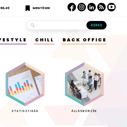
366,40
MENTÉSEK
IFESTYLE
CHILL
BACK OFFICE
STATISZTIKÁK
ÁLLÁSBÖRZÉK