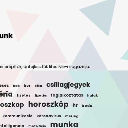
unk
rrierépítők, önfejlesztők lifestyle-magazinja.
csillagjegyek
eses
ber
bak
bika
éria
foglalkoztatas
fizetes
halak
fizetés
horoszkóp
roszkop
hr
iroda
koronavirus
kommunikacio
merleg
munka
ntelligencia
motiváció