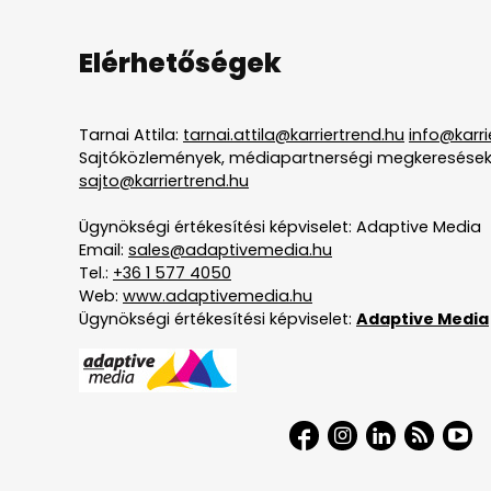
Elérhetőségek
Tarnai Attila:
tarnai.attila@karriertrend.hu
info@karri
Sajtóközlemények, médiapartnerségi megkeresések
sajto@karriertrend.hu
Ügynökségi értékesítési képviselet: Adaptive Media
Email:
sales@adaptivemedia.hu
Tel.:
+36 1 577 4050
Web:
www.adaptivemedia.hu
Ügynökségi értékesítési képviselet:
Adaptive Media