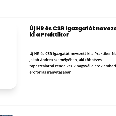
Új HR és CSR Igazgatót nevez
ki a Praktiker
Új HR és CSR Igazgatót nevezett ki a Praktiker N
Jakab Andrea személyében, aki többéves
tapasztalattal rendelkezik nagyvállalatok emberi
erőforrás irányításában.