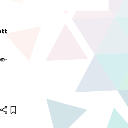
ett
agy-