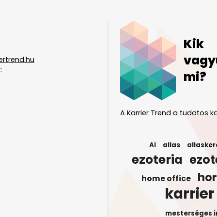
Kik
vagy
ertrend.hu
:
mi?
A Karrier Trend a tudatos ka
AI
allas
allasker
ezoteria
ezot
ho
home office
karrier
mesterséges i