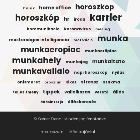
horoszkop
home office
halak
karrier
horoszkóp
hr
iroda
koronavirus
kommunikacio
merleg
munka
mesterséges intelligencia
motiváció
munkaeropiac
munkaerőpiac
munkahely
munkaltato
munkajog
munkavallalo
napi horoszkóp
nyilas
stressz
onismeret
siker
szakma
oroszlan
tippek
vallalkozas
állás
teljesitmeny
vezető
álláskeresés
állásinterjú
© Karrier Trend | Minden jog fenntartva
Impresszum
Médiaajánlat