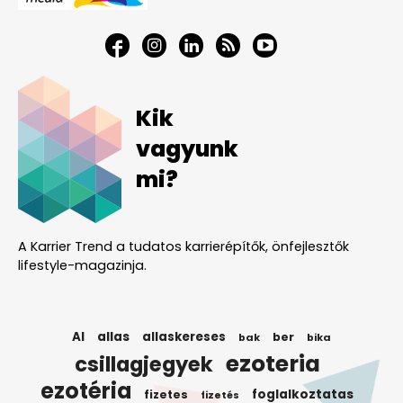
Kik
vagyunk
mi?
A Karrier Trend a tudatos karrierépítők, önfejlesztők
lifestyle-magazinja.
AI
allas
allaskereses
ber
bak
bika
ezoteria
csillagjegyek
ezotéria
foglalkoztatas
fizetes
fizetés