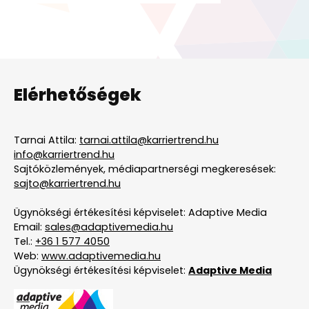
Elérhetőségek
Tarnai Attila:
tarnai.attila@karriertrend.hu
info@karriertrend.hu
Sajtóközlemények, médiapartnerségi megkeresések:
sajto@karriertrend.hu
Ügynökségi értékesítési képviselet: Adaptive Media
Email:
sales@adaptivemedia.hu
Tel.:
+36 1 577 4050
Web:
www.adaptivemedia.hu
Ügynökségi értékesítési képviselet:
Adaptive Media