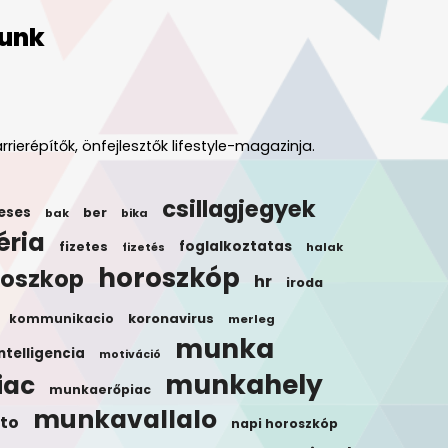
unk
rrierépítők, önfejlesztők lifestyle-magazinja.
csillagjegyek
eses
ber
bak
bika
éria
foglalkoztatas
fizetes
halak
fizetés
horoszkóp
roszkop
hr
iroda
koronavirus
kommunikacio
merleg
munka
ntelligencia
motiváció
munkahely
iac
munkaerőpiac
munkavallalo
to
napi horoszkóp