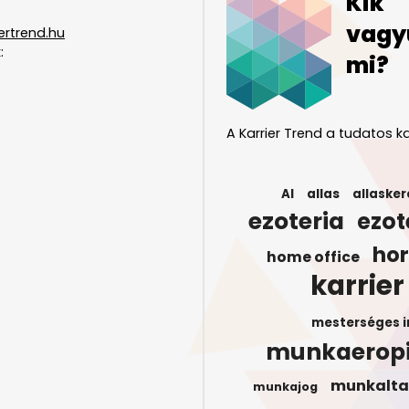
Kik
vagy
ertrend.hu
:
mi?
A Karrier Trend a tudatos ka
AI
allas
allasker
ezoteria
ezot
ho
home office
karrier
mesterséges i
munkaerop
munkalta
munkajog