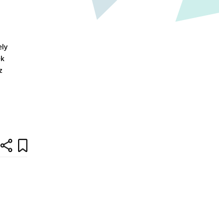
ely
ek
z