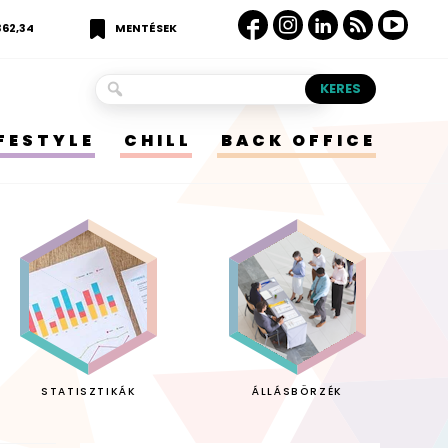
362,34
MENTÉSEK
IFESTYLE
CHILL
BACK OFFICE
STATISZTIKÁK
ÁLLÁSBÖRZÉK