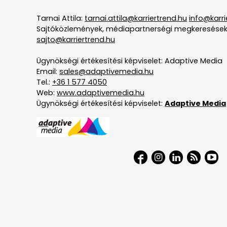
Tarnai Attila:
tarnai.attila@karriertrend.hu
info@karri
Sajtóközlemények, médiapartnerségi megkeresések
sajto@karriertrend.hu
Ügynökségi értékesítési képviselet: Adaptive Media
Email:
sales@adaptivemedia.hu
Tel.:
+36 1 577 4050
Web:
www.adaptivemedia.hu
Ügynökségi értékesítési képviselet:
Adaptive Media