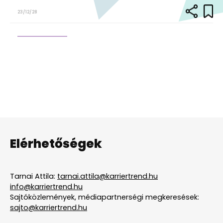
23/12/28
Elérhetőségek
Tarnai Attila:
tarnai.attila@karriertrend.hu
info@karriertrend.hu
Sajtóközlemények, médiapartnerségi megkeresések:
sajto@karriertrend.hu