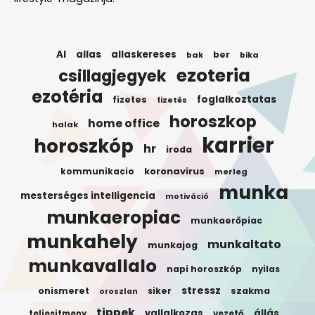
AI
allas
allaskereses
ber
bak
bika
ezoteria
csillagjegyek
ezotéria
foglalkoztatas
fizetes
fizetés
horoszkop
home office
halak
karrier
horoszkóp
hr
iroda
koronavirus
kommunikacio
merleg
munka
mesterséges intelligencia
motiváció
munkaeropiac
munkaerőpiac
munkahely
munkaltato
munkajog
munkavallalo
napi horoszkóp
nyilas
stressz
onismeret
siker
szakma
oroszlan
tippek
vallalkozas
állás
teljesitmeny
vezető