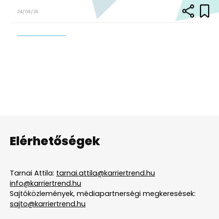
24/08/26
Elérhetőségek
Tarnai Attila:
tarnai.attila@karriertrend.hu
info@karriertrend.hu
Sajtóközlemények, médiapartnerségi megkeresések:
sajto@karriertrend.hu