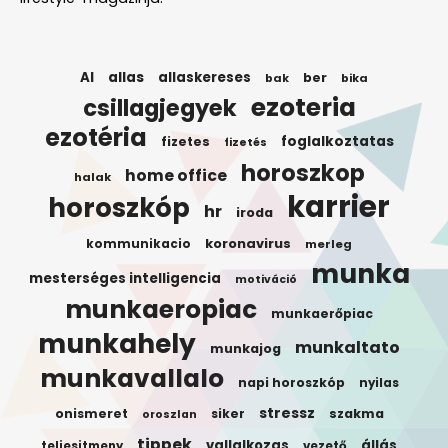
AI
allas
allaskereses
ber
bak
bika
ezoteria
csillagjegyek
ezotéria
foglalkoztatas
fizetes
fizetés
horoszkop
home office
halak
karrier
horoszkóp
hr
iroda
koronavirus
kommunikacio
merleg
munka
mesterséges intelligencia
motiváció
munkaeropiac
munkaerőpiac
munkahely
munkaltato
munkajog
munkavallalo
napi horoszkóp
nyilas
stressz
onismeret
siker
szakma
oroszlan
tippek
vallalkozas
állás
teljesitmeny
vezető