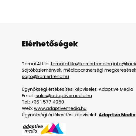
Elérhetőségek
Tarnai Attila:
tarnai.attila@karriertrend.hu
info@karri
Sajtóközlemények, médiapartnerségi megkeresések
sajto@karriertrend.hu
Ügynökségi értékesítési képviselet: Adaptive Media
Email:
sales@adaptivemedia.hu
Tel.:
+36 1 577 4050
Web:
www.adaptivemedia.hu
Ügynökségi értékesítési képviselet:
Adaptive Media