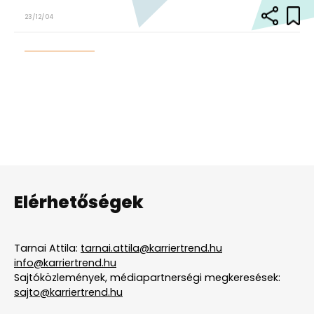
23/12/04
Elérhetőségek
Tarnai Attila:
tarnai.attila@karriertrend.hu
info@karriertrend.hu
Sajtóközlemények, médiapartnerségi megkeresések:
sajto@karriertrend.hu