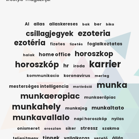
AI
allas
allaskereses
ber
bak
bika
ezoteria
csillagjegyek
ezotéria
foglalkoztatas
fizetes
fizetés
horoszkop
home office
halak
karrier
horoszkóp
hr
iroda
koronavirus
kommunikacio
merleg
munka
mesterséges intelligencia
motiváció
munkaeropiac
munkaerőpiac
munkahely
munkaltato
munkajog
munkavallalo
napi horoszkóp
nyilas
stressz
onismeret
siker
szakma
oroszlan
tippek
vallalkozas
állás
teljesitmeny
vezető