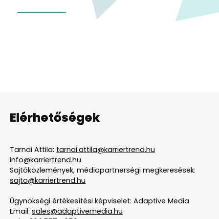
Elérhetőségek
Tarnai Attila:
tarnai.attila@karriertrend.hu
info@karriertrend.hu
Sajtóközlemények, médiapartnerségi megkeresések:
sajto@karriertrend.hu
Ügynökségi értékesítési képviselet: Adaptive Media
Email:
sales@adaptivemedia.hu