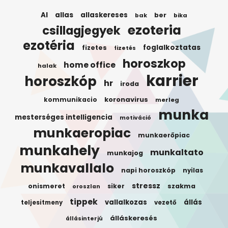
AI
allas
allaskereses
ber
bak
bika
ezoteria
csillagjegyek
ezotéria
foglalkoztatas
fizetes
fizetés
horoszkop
home office
halak
karrier
horoszkóp
hr
iroda
koronavirus
kommunikacio
merleg
munka
mesterséges intelligencia
motiváció
munkaeropiac
munkaerőpiac
munkahely
munkaltato
munkajog
munkavallalo
napi horoszkóp
nyilas
stressz
onismeret
siker
szakma
oroszlan
tippek
vallalkozas
állás
teljesitmeny
vezető
álláskeresés
állásinterjú