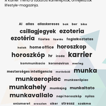
A Karrier Trend a tudatos karrierépítők, önfejlesztők
lifestyle-magazinja.
AI
allas
allaskereses
ber
bak
bika
ezoteria
csillagjegyek
ezotéria
foglalkoztatas
fizetes
fizetés
horoszkop
home office
halak
karrier
horoszkóp
hr
iroda
koronavirus
kommunikacio
merleg
munka
mesterséges intelligencia
motiváció
munkaeropiac
munkaerőpiac
munkahely
munkaltato
munkajog
munkavallalo
napi horoszkóp
nyilas
stressz
onismeret
siker
szakma
oroszlan