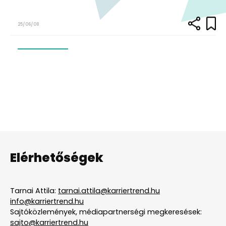
25/06/08
Elérhetőségek
Tarnai Attila:
tarnai.attila@karriertrend.hu
info@karriertrend.hu
Sajtóközlemények, médiapartnerségi megkeresések:
sajto@karriertrend.hu