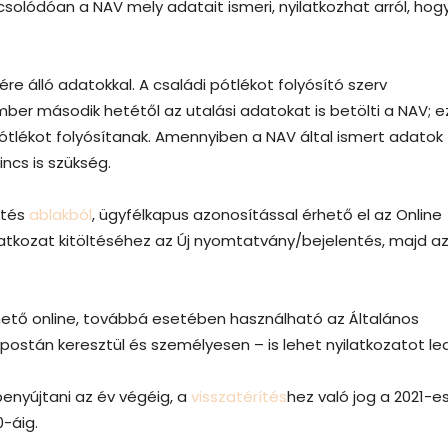
csolódóan a NAV mely adatait ismeri, nyilatkozhat arról, hog
ére álló adatokkal. A családi pótlékot folyósító szerv
er második hetétől az utalási adatokat is betölti a NAV; e
ótlékot folyósítanak. Amennyiben a NAV által ismert adatok
incs is szükség.
ítés
ablakból
, ügyfélkapus azonosítással érhető el az Online
latkozat kitöltéséhez az Új nyomtatvány/bejelentés, majd a
ölthető online, továbbá esetében használható az Általános
ostán keresztül és személyesen – is lehet nyilatkozatot lea
benyújtani az év végéig, a
visszatérítés
hez való jog a 2021-e
-áig.