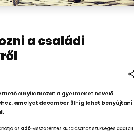
ozni a családi
ről
lérhető a nyilatkozat a gyermeket nevelő
ez, amelyet december 31-ig lehet benyújtani 
l.
dhatja az
adó
-visszatérítés kiutalásához szükséges adatait