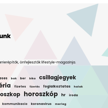
unk
rrierépítők, önfejlesztők lifestyle-magazinja.
csillagjegyek
eses
ber
bak
bika
éria
foglalkoztatas
fizetes
halak
fizetés
horoszkóp
roszkop
hr
iroda
koronavirus
kommunikacio
merleg