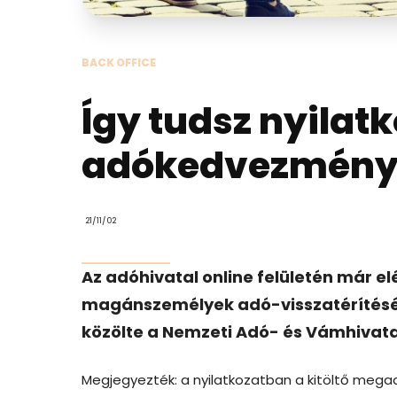
BACK OFFICE
Így tudsz nyilatk
adókedvezmény
21/11/02
Az adóhivatal online felületén már e
magánszemélyek adó-visszatérítéséh
közölte a Nemzeti Adó- és Vámhivata
Megjegyezték: a nyilatkozatban a kitöltő mega