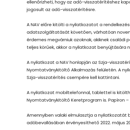
ellenőrizheti, hogy az adó-visszatérítéshez kap
jogosult az adó-visszatérítésre.
A NAV előre kitölti a nyilatkozatot a rendelkezés
adatszolgáltatását követően, várhatóan novemb
érdemes megvárniuk azoknak, akiknek családi p
teljes körűek, akkor a nyilatkozat benyújtására n
A nyilatkozat a NAV honlapján az Szja-visszatér
Nyomtatványkitöltő Alkalmazás felületén. A nyi
Szja-visszatérítés csempére kell kattintani.
A nyilatkozat mobiltelefonnal, tablettel is kit
Nyomtatványkitöltő Keretprogram is. Papíron – p
Amennyiben valaki elmulasztja a nyilatkozatát 
adóbevallásában érvényesíthető 2022. május 20