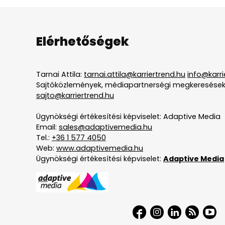
Elérhetőségek
Tarnai Attila:
tarnai.attila@karriertrend.hu
info@karri
Sajtóközlemények, médiapartnerségi megkeresések
sajto@karriertrend.hu
Ügynökségi értékesítési képviselet: Adaptive Media
Email:
sales@adaptivemedia.hu
Tel.:
+36 1 577 4050
Web:
www.adaptivemedia.hu
Ügynökségi értékesítési képviselet:
Adaptive Media