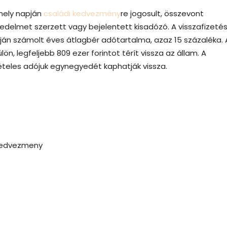
rmely napján
családi kedvezmény
re jogosult, összevont
edelmet szerzett vagy bejelentett kisadózó. A visszafizeté
ján számolt éves átlagbér adótartalma, azaz 15 százaléka. 
ön, legfeljebb 809 ezer forintot térít vissza az állam. A
ételes adójuk egynegyedét kaphatják vissza.
kedvezmeny