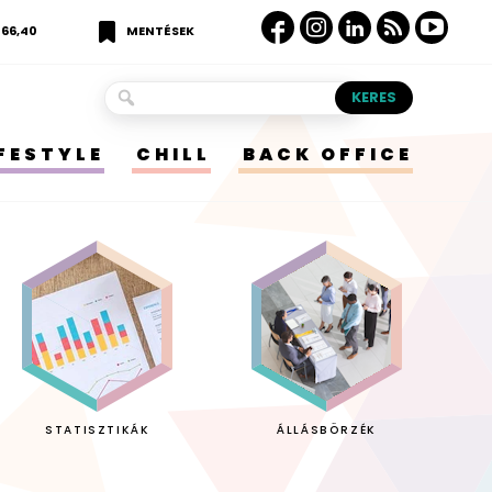
366,40
MENTÉSEK
IFESTYLE
CHILL
BACK OFFICE
STATISZTIKÁK
ÁLLÁSBÖRZÉK