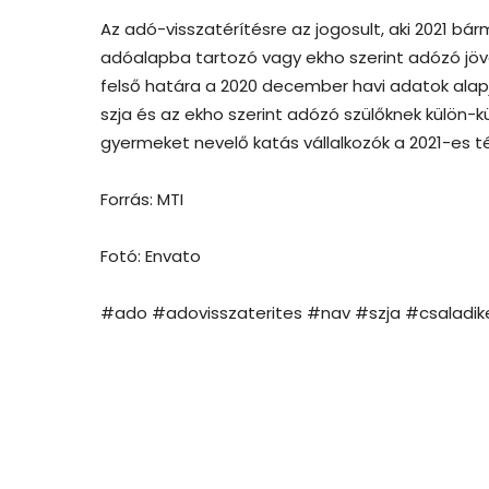
Az adó-visszatérítésre az jogosult, aki 2021 bá
adóalapba tartozó vagy ekho szerint adózó jöv
felső határa a 2020 december havi adatok alap
szja és az ekho szerint adózó szülőknek külön-kül
gyermeket nevelő katás vállalkozók a 2021-es t
Forrás: MTI
Fotó: Envato
#ado #adovisszaterites #nav #szja #csaladi