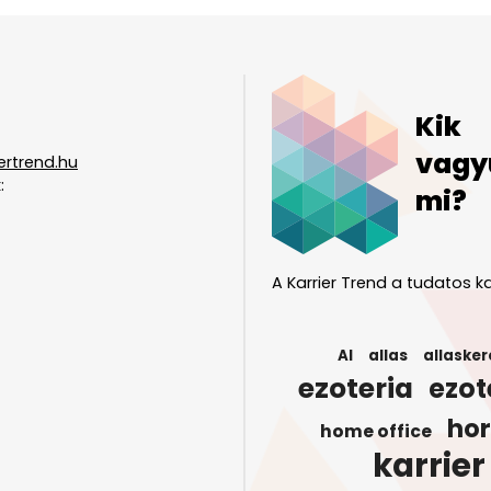
Kik
vagy
ertrend.hu
:
mi?
A Karrier Trend a tudatos ka
AI
allas
allasker
ezoteria
ezot
ho
home office
karrier