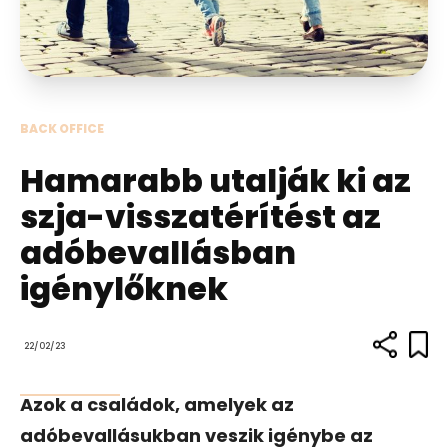
BACK OFFICE
Hamarabb utalják ki az
szja-visszatérítést az
adóbevallásban
igénylőknek
22/02/23
Azok a családok, amelyek az
adóbevallásukban veszik igénybe az