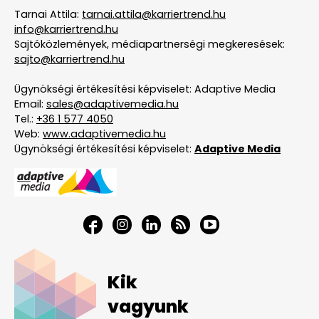
Tarnai Attila:
tarnai.attila@karriertrend.hu
info@karriertrend.hu
Sajtóközlemények, médiapartnerségi megkeresések:
sajto@karriertrend.hu
Ügynökségi értékesítési képviselet: Adaptive Media
Email:
sales@adaptivemedia.hu
Tel.:
+36 1 577 4050
Web:
www.adaptivemedia.hu
Ügynökségi értékesítési képviselet:
Adaptive Media
Kik
vagyunk