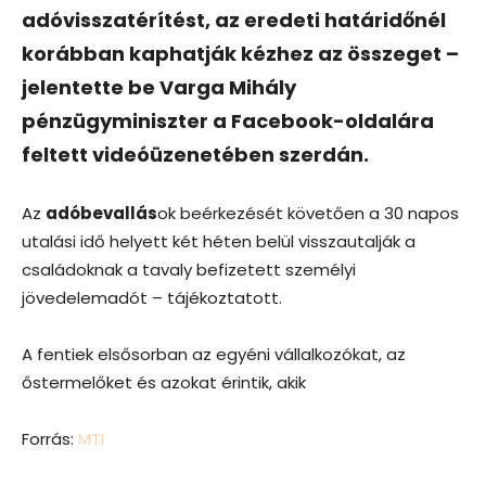
adóvisszatérítést, az eredeti határidőnél
korábban kaphatják kézhez az összeget –
jelentette be Varga Mihály
pénzügyminiszter a Facebook-oldalára
feltett videóüzenetében szerdán.
Az
adóbevallás
ok beérkezését követően a 30 napos
utalási idő helyett két héten belül visszautalják a
családoknak a tavaly befizetett személyi
jövedelemadót – tájékoztatott.
A fentiek elsősorban az egyéni vállalkozókat, az
őstermelőket és azokat érintik, akik
Forrás:
MTI