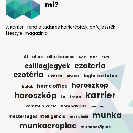
mi?
A Karrier Trend a tudatos karrierépítők, önfejlesztők
lifestyle-magazinja.
AI
allas
allaskereses
ber
bak
bika
ezoteria
csillagjegyek
ezotéria
foglalkoztatas
fizetes
fizetés
horoszkop
home office
halak
karrier
horoszkóp
hr
iroda
koronavirus
kommunikacio
merleg
munka
mesterséges intelligencia
motiváció
munkaeropiac
munkaerőpiac