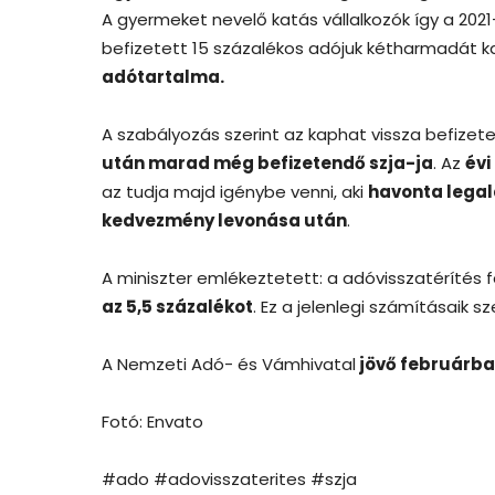
A gyermeket nevelő katás vállalkozók így a 20
befizetett 15 százalékos adójuk kétharmadát k
adótartalma.
A szabályozás szerint az kaphat vissza befizete
után marad még befizetendő szja-ja
. Az
évi
az tudja majd igénybe venni, aki
havonta lega
kedvezmény levonása után
.
A miniszter emlékeztetett: a adóvisszatérítés 
az 5,5 százalékot
. Ez a jelenlegi számításaik sze
A Nemzeti Adó- és Vámhivatal
jövő februárb
Fotó: Envato
#ado #adovisszaterites #szja