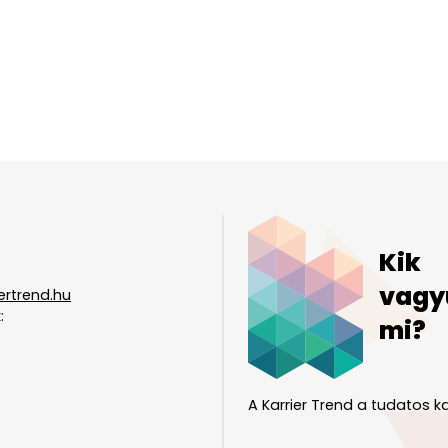
Kik
vagy
ertrend.hu
:
mi?
A Karrier Trend a tudatos ka