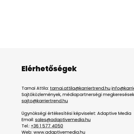
Elérhetőségek
Tarnai Attila:
tarnai.attila@karriertrend.hu
info@karri
Sajtóközlemények, médiapartnerségi megkeresések
sajto@karriertrend.hu
Ügynökségi értékesítési képviselet: Adaptive Media
Email:
sales@adaptivemedia.hu
Tel.:
+36 1 577 4050
Web:
www.adaptivemedia.hu