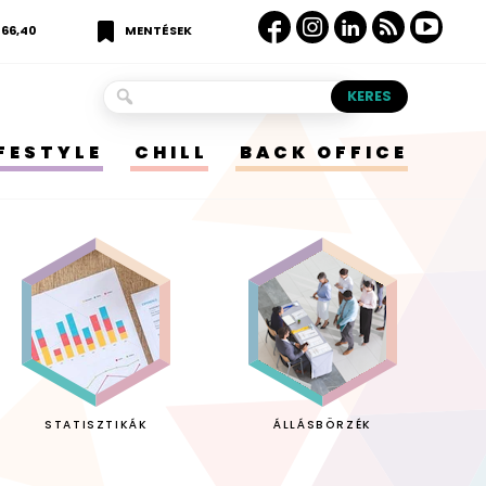
366,40
MENTÉSEK
IFESTYLE
CHILL
BACK OFFICE
STATISZTIKÁK
ÁLLÁSBÖRZÉK