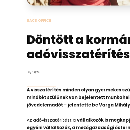
BACK OFFICE
Döntött a kormá
adóvisszatérítés 
21/09/24
A visszatérítés minden olyan gyermekes szül
mindkét szülőnek van bejelentett munkahel
jövedelemadót – jelentette be Varga Mihál
Az adóvisszatérítést a
vállalkozók is megkap
egyéni vállalkozók, a mezőgazdasági ősterm