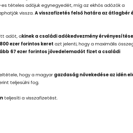
21-es tételes adójuk egynegyedét, míg az ekhós adózók a
aphatják vissza.
A visszafizetés felső határa az átlagbér 
tt adót, a
kinek a családi adókedvezmény érvényesítés
 800 ezer forintos keret
azt jelenti, hogy a maximális össze
lább
67 ezer forintos jövedelemadót
fizet a családi
feltétele, hogy a magyar
gazdaság növekedése az idén el
rint teljesülni fog.
an
teljesíti a visszafizetést.