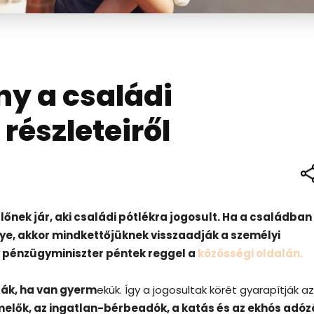
ny a családi
részleteiről
őnek jár, aki családi pótlékra jogosult. Ha a családban
ye, akkor mindkettőjüknek visszaadják a személyi
y pénzügyminiszter péntek reggel a
közösségi oldalán.
ják, ha van gyerm
ekük. Így a jogosultak körét gyarapítják az
elők, az ingatlan-bérbeadók, a katás és az ekhós adóz