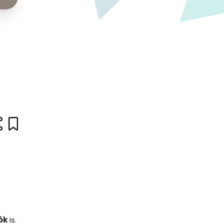
ók
is.