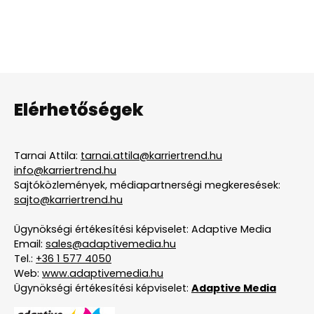
Elérhetőségek
Tarnai Attila:
tarnai.attila@karriertrend.hu
info@karriertrend.hu
Sajtóközlemények, médiapartnerségi megkeresések:
sajto@karriertrend.hu
Ügynökségi értékesítési képviselet: Adaptive Media
Email:
sales@adaptivemedia.hu
Tel.:
+36 1 577 4050
Web:
www.adaptivemedia.hu
Ügynökségi értékesítési képviselet:
Adaptive Media