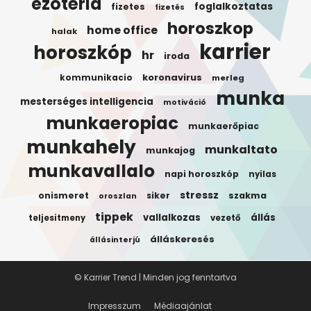
ezotéria
foglalkoztatas
fizetes
fizetés
horoszkop
home office
halak
karrier
horoszkóp
hr
iroda
koronavirus
kommunikacio
merleg
munka
mesterséges intelligencia
motiváció
munkaeropiac
munkaerőpiac
munkahely
munkaltato
munkajog
munkavallalo
napi horoszkóp
nyilas
stressz
onismeret
siker
szakma
oroszlan
tippek
vallalkozas
állás
teljesitmeny
vezető
álláskeresés
állásinterjú
© Karrier Trend | Minden jog fenntartva
Impresszum
Médiaajánlat