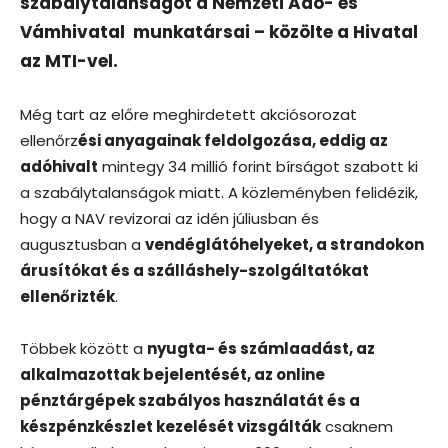
szabálytalanságot a Nemzeti Adó- és
Vámhivatal munkatársai – közölte a Hivatal
az MTI-vel.
Még tart az előre meghirdetett akciósorozat
ellenőrz
ési anyagainak feldolgozása, eddig az
adóhivalt
mintegy 34 millió forint bírságot szabott ki
a szabálytalanságok miatt. A közleményben felidézik,
hogy a NAV revizorai az idén júliusban és
augusztusban a
vendéglátóhelyeket, a strandokon
árusítókat és a szálláshely-szolgáltatókat
ellenőrizték
.
Többek között a
nyugta- és számlaadást, az
alkalmazottak bejelentését, az online
pénztárgépek szabályos használatát és a
készpénzkészlet kezelését vizsgálták
csaknem