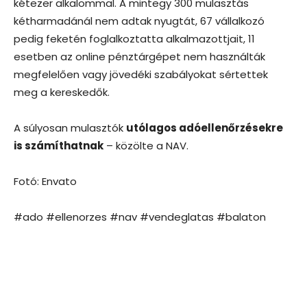
kétezer alkalommal. A mintegy 300 mulasztás
kétharmadánál nem adtak nyugtát, 67 vállalkozó
pedig feketén foglalkoztatta alkalmazottjait, 11
esetben az online pénztárgépet nem használták
megfelelően vagy jövedéki szabályokat sértettek
meg a kereskedők.
A súlyosan mulasztók
utólagos adóellenőrzésekre
is számíthatnak
– közölte a NAV.
Fotó: Envato
#ado #ellenorzes #nav #vendeglatas #balaton