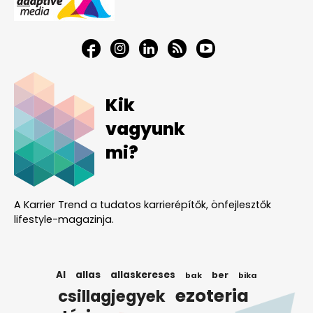
Kik
vagyunk
mi?
A Karrier Trend a tudatos karrierépítők, önfejlesztők
lifestyle-magazinja.
AI
allas
allaskereses
ber
bak
bika
ezoteria
csillagjegyek