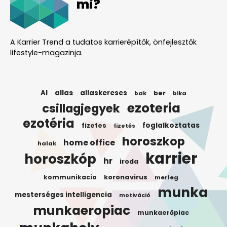
mi?
A Karrier Trend a tudatos karrierépítők, önfejlesztők
lifestyle-magazinja.
AI
allas
allaskereses
ber
bak
bika
ezoteria
csillagjegyek
ezotéria
foglalkoztatas
fizetes
fizetés
horoszkop
home office
halak
karrier
horoszkóp
hr
iroda
koronavirus
kommunikacio
merleg
munka
mesterséges intelligencia
motiváció
munkaeropiac
munkaerőpiac