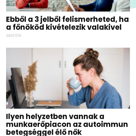
Ebből a 3 jelből felismerheted, ha
a főnököd kivételezik valakivel
26/07/31
Ilyen helyzetben vannak a
munkaerőpiacon az autoimmun
betegséggel élő nők