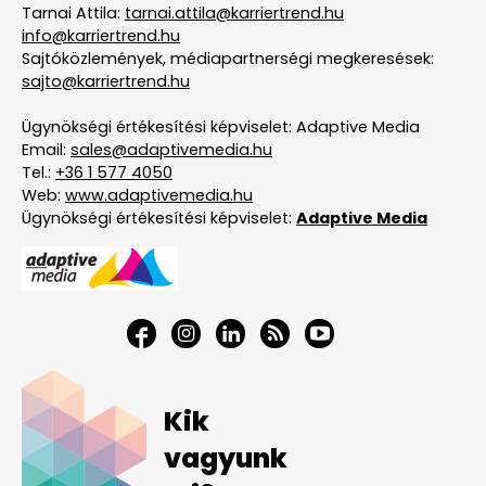
Tarnai Attila:
tarnai.attila@karriertrend.hu
info@karriertrend.hu
Sajtóközlemények, médiapartnerségi megkeresések:
sajto@karriertrend.hu
Ügynökségi értékesítési képviselet: Adaptive Media
Email:
sales@adaptivemedia.hu
Tel.:
+36 1 577 4050
Web:
www.adaptivemedia.hu
Ügynökségi értékesítési képviselet:
Adaptive Media
Kik
vagyunk