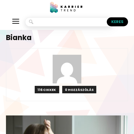
Kezdőlap
Szerzők
Írta Bianka
Bianka
116 CIKKEK
0 HOZZÁSZÓLÁS