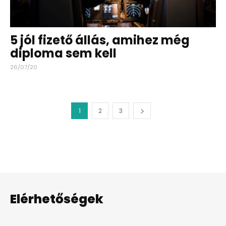
5 jól fizető állás, amihez még
diploma sem kell
26/07/20
1
2
3
Elérhetőségek