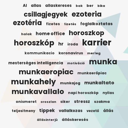
AI
allas
allaskereses
ber
bak
bika
ezoteria
csillagjegyek
ezotéria
foglalkoztatas
fizetes
fizetés
horoszkop
home office
halak
karrier
horoszkóp
hr
iroda
koronavirus
kommunikacio
merleg
munka
mesterséges intelligencia
motiváció
munkaeropiac
munkaerőpiac
munkahely
munkaltato
munkajog
munkavallalo
napi horoszkóp
nyilas
stressz
onismeret
siker
szakma
oroszlan
tippek
vallalkozas
állás
teljesitmeny
vezető
álláskeresés
állásinterjú