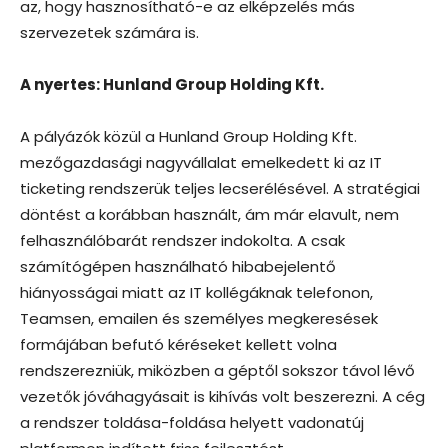
az, hogy hasznosítható-e az elképzelés más
szervezetek számára is.
A nyertes: Hunland Group Holding Kft.
A pályázók közül a Hunland Group Holding Kft.
mezőgazdasági nagyvállalat emelkedett ki az IT
ticketing rendszerük teljes lecserélésével. A stratégiai
döntést a korábban használt, ám már elavult, nem
felhasználóbarát rendszer indokolta. A csak
számítógépen használható hibabejelentő
hiányosságai miatt az IT kollégáknak telefonon,
Teamsen, emailen és személyes megkeresések
formájában befutó kéréseket kellett volna
rendszerezniük, miközben a géptől sokszor távol lévő
vezetők jóváhagyásait is kihívás volt beszerezni. A cég
a rendszer toldása-foldása helyett vadonatúj