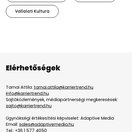
Vallalati Kultura
Elérhetőségek
Tarnai Attila:
tarnai.attila@karriertrend.hu
info@karriertrend.hu
Sajtóközlemények, médiapartnerségi megkeresések:
sajto@karriertrend.hu
Ügynökségi értékesítési képviselet: Adaptive Media
Email:
sales@adaptivemedia.hu
Tel.:
+36 1 577 4050