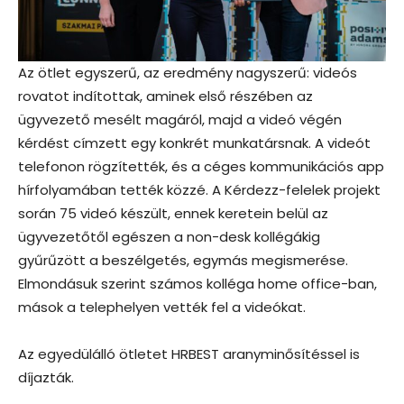
Az ötlet egyszerű, az eredmény nagyszerű: videós
rovatot indítottak, aminek első részében az
ügyvezető mesélt magáról, majd a videó végén
kérdést címzett egy konkrét munkatársnak. A videót
telefonon rögzítették, és a céges kommunikációs app
hírfolyamában tették közzé. A Kérdezz-felelek projekt
során 75 videó készült, ennek keretein belül az
ügyvezetőtől egészen a non-desk kollégákig
gyűrűzött a beszélgetés, egymás megismerése.
Elmondásuk szerint számos kolléga home office-ban,
mások a telephelyen vették fel a videókat.
Az egyedülálló ötletet HRBEST aranyminősítéssel is
díjazták.