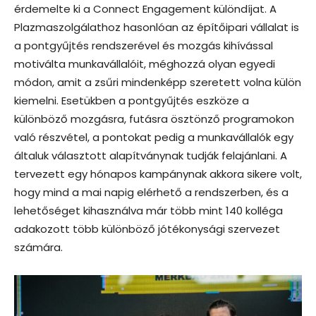
érdemelte ki a Connect Engagement különdíjat. A
Plazmaszolgálathoz hasonlóan az építőipari vállalat is
a pontgyűjtés rendszerével és mozgás kihívással
motiválta munkavállalóit, méghozzá olyan egyedi
módon, amit a zsűri mindenképp szeretett volna külön
kiemelni. Esetükben a pontgyűjtés eszköze a
különböző mozgásra, futásra ösztönző programokon
való részvétel, a pontokat pedig a munkavállalók egy
általuk választott alapítványnak tudják felajánlani. A
tervezett egy hónapos kampánynak akkora sikere volt,
hogy mind a mai napig elérhető a rendszerben, és a
lehetőséget kihasználva már több mint 140 kolléga
adakozott több különböző jótékonysági szervezet
számára.