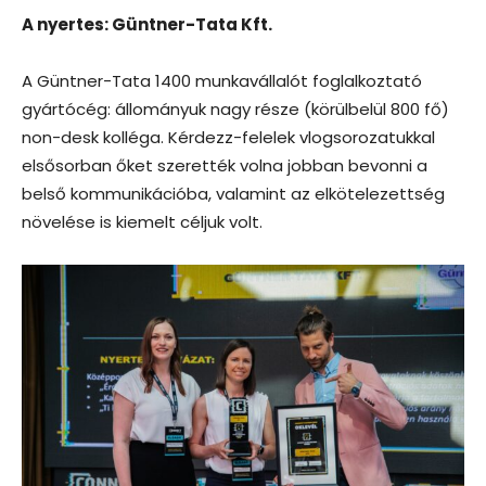
A nyertes: Güntner-Tata Kft.
A Güntner-Tata 1400 munkavállalót foglalkoztató
gyártócég: állományuk nagy része (körülbelül 800 fő)
non-desk kolléga. Kérdezz-felelek vlogsorozatukkal
elsősorban őket szerették volna jobban bevonni a
belső kommunikációba, valamint az elkötelezettség
növelése is kiemelt céljuk volt.