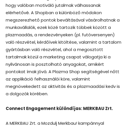
hogy valóban motiváló jutalmak válhassanak
elérhetővé. A Shopban a különböző módokon
megszerezhető pontok beváltásával vásárolhatnak a
munkavállalók, ezek közé tartozik többek között a
plazmaadás, a rendezvényeken (pl. futóversenyen)
való részvétel, kérdőívek kitöltése, valamint a tartalom
gyártásban való részvétel, ahol a megosztott
tartalmak közül a marketing csapat válogatja ki a
nyilvánosan is posztolható anyagokat, amikért
pontokat írnak jóvá. A Plazma Shop segítségével nőtt
az applikáció felhasználói köre, valamint
megnövekedett az aktivitás és a plazmaadási kedv is
a dolgozók körében.
Connect Engagement különdíjas: MERKBAU Zrt.
A MERKBAU Zrt. a Mozdulj Merkbau! kampánnyal