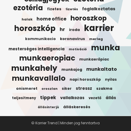
ezotéria
foglalkoztatas
fizetes
fizetés
horoszkop
home office
halak
karrier
horoszkóp
hr
iroda
koronavirus
kommunikacio
merleg
munka
mesterséges intelligencia
motiváció
munkaeropiac
munkaerőpiac
munkahely
munkaltato
munkajog
munkavallalo
napi horoszkóp
nyilas
stressz
onismeret
siker
szakma
oroszlan
tippek
vallalkozas
állás
teljesitmeny
vezető
álláskeresés
állásinterjú
© Karrier Trend | Minden jog fenntartva