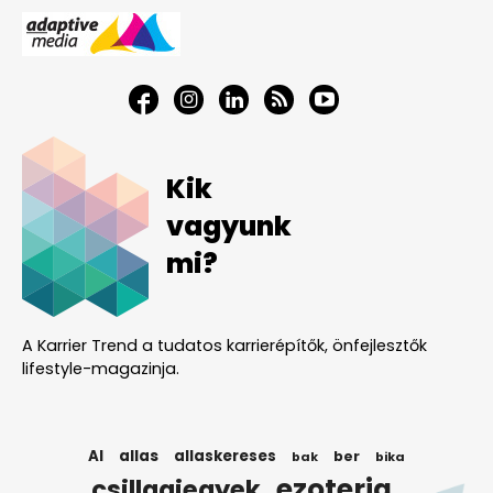
Kik
vagyunk
mi?
A Karrier Trend a tudatos karrierépítők, önfejlesztők
lifestyle-magazinja.
AI
allas
allaskereses
ber
bak
bika
ezoteria
csillagjegyek