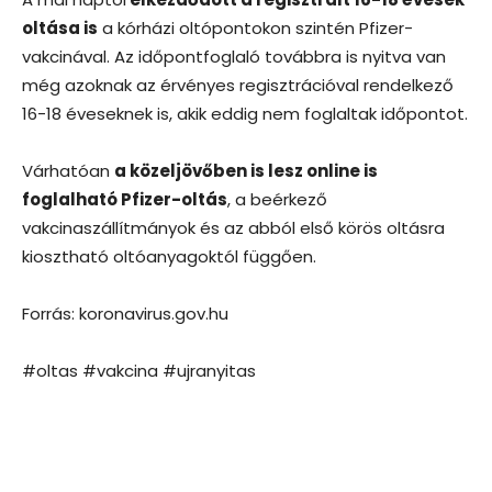
oltása is
a kórházi oltópontokon szintén Pfizer-
vakcinával. Az időpontfoglaló továbbra is nyitva van
még azoknak az érvényes regisztrációval rendelkező
16-18 éveseknek is, akik eddig nem foglaltak időpontot.
Várhatóan
a közeljövőben is lesz online is
foglalható Pfizer-oltás
, a beérkező
vakcinaszállítmányok és az abból első körös oltásra
kiosztható oltóanyagoktól függően.
Forrás: koronavirus.gov.hu
#oltas #vakcina #ujranyitas