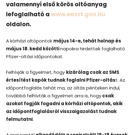
valamennyi első körös oltóanyag
lefoglalható a
www.eeszt.gov.hu
oldalon.
A kórházi oltópontok
május 14-e, tehát holnap és
május 18. kedd közötti
napokra hirdettek foglalható
Pfizer-oltási időpontokat.
Felhívják a figyelmet, hogy
kizárólag csak az SMS
értesítést kapók tudnak foglalni Pfizer-oltás
t. Az
időpontfoglalás tehát ma, az oltás pénteken indul,
továbbá felhívták a figyelmet arra is, hogy
csak
azokat fogják fogadni a kórházi oltópontok, akik
az időpontfoglalásról visszaigazolást tudnak
felmutatni
.
A mai naptól
elkezdődött a regisztrált 16-18 évesek