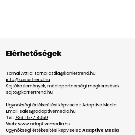
Elérhetőségek
Tarnai Attila:
tarnai.attila@karriertrend.hu
info@karriertrend.hu
Sajtóközlemények, médiapartnerségi megkeresések:
sajto@karriertrend.hu
Ügynökségi értékesítési képviselet: Adaptive Media
Email:
sales@adaptivemedia.hu
Tel.:
+36 1 577 4050
Web:
www.adaptivemedia.hu
Ügynökségi értékesítési képviselet:
Adaptive Media