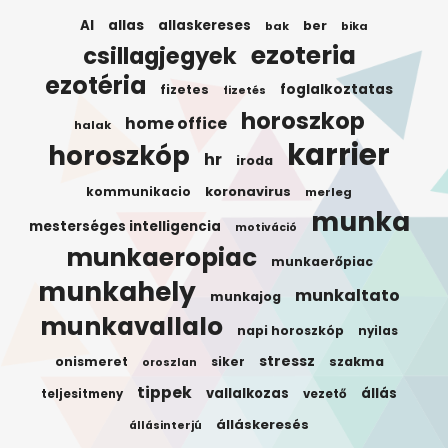
AI
allas
allaskereses
ber
bak
bika
ezoteria
csillagjegyek
ezotéria
foglalkoztatas
fizetes
fizetés
horoszkop
home office
halak
karrier
horoszkóp
hr
iroda
koronavirus
kommunikacio
merleg
munka
mesterséges intelligencia
motiváció
munkaeropiac
munkaerőpiac
munkahely
munkaltato
munkajog
munkavallalo
napi horoszkóp
nyilas
stressz
onismeret
siker
szakma
oroszlan
tippek
vallalkozas
állás
teljesitmeny
vezető
álláskeresés
állásinterjú