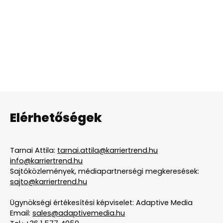
Elérhetőségek
Tarnai Attila:
tarnai.attila@karriertrend.hu
info@karriertrend.hu
Sajtóközlemények, médiapartnerségi megkeresések:
sajto@karriertrend.hu
Ügynökségi értékesítési képviselet: Adaptive Media
Email:
sales@adaptivemedia.hu