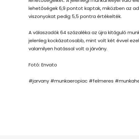
lehetőségeiket. A jelenlegi munkahellyel való 
lehetőségek 6,9 pontot kaptak, miközben az ad
viszonyokat pedig 5,5 pontra értékelték.
A válaszadók 64 százaléka az újra kitáguló mun
jelenleg kockázatosabb, mint volt két évvel eze
valamilyen hatással volt a járvány.
Fotó: Envato
#jarvany #munkaeropiac #felmeres #munkahe