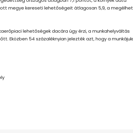
elégedettség országos átlagban 7,1 pontot, a környék adta
ott megye kereseti lehetőségeit átlagosan 5,9, a megélhet
kaerőpiaci lehetőségek dacára úgy érzi, a munkahelyváltás
lőtt. Eközben 54 százaléknyian jelezték azt, hogy a munkájuk
ly