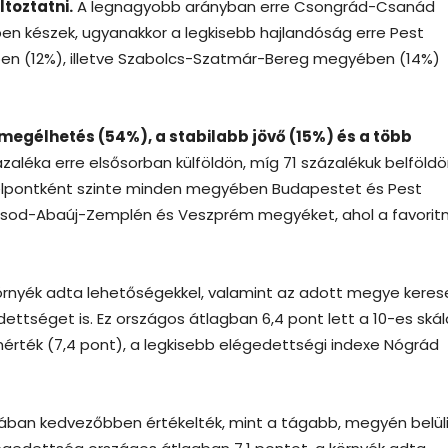
ltoztatni.
A legnagyobb arányban erre Csongrád-Csanád
 készek, ugyanakkor a legkisebb hajlandóság erre Pest
(12%), illetve Szabolcs-Szatmár-Bereg megyében (14%)
 megélhetés (54%), a stabilabb jövő (15%) és a több
aléka erre elsősorban külföldön, míg 71 százalékuk belföldö
 célpontként szinte minden megyében Budapestet és Pest
Borsod-Abaúj-Zemplén és Veszprém megyéket, ahol a favorit
 környék adta lehetőségekkel, valamint az adott megye keres
ttséget is. Ez országos átlagban 6,4 pont lett a 10-es skál
ték (7,4 pont), a legkisebb elégedettségi indexe Nógrád
ában kedvezőbben értékelték, mint a tágabb, megyén belül