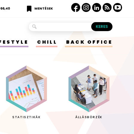
366,40
MENTÉSEK
IFESTYLE
CHILL
BACK OFFICE
STATISZTIKÁK
ÁLLÁSBÖRZÉK