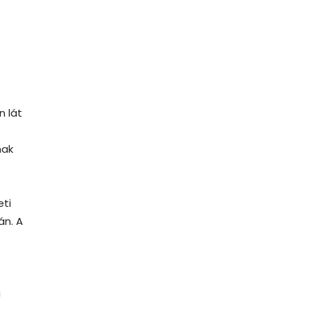
n lát
nak
eti
án. A
i