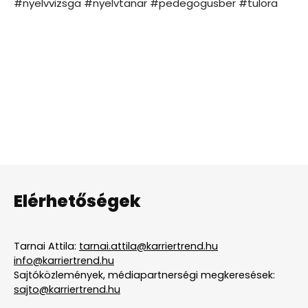
#nyelvvizsga #nyelvtanar #pedegogusber #tulora
Elérhetőségek
Tarnai Attila:
tarnai.attila@karriertrend.hu
info@karriertrend.hu
Sajtóközlemények, médiapartnerségi megkeresések:
sajto@karriertrend.hu