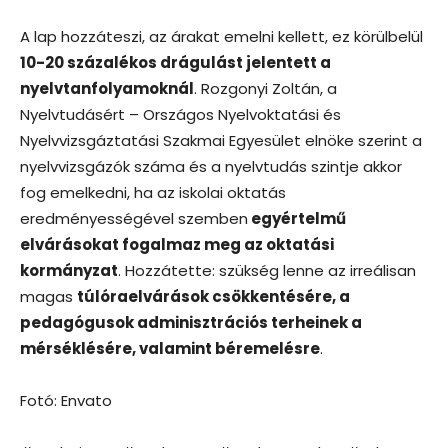
A lap hozzáteszi, az árakat emelni kellett, ez körülbelül
10-20 százalékos drágulást jelentett a
nyelvtanfolyamoknál
. Rozgonyi Zoltán, a
Nyelvtudásért – Országos Nyelvoktatási és
Nyelvvizsgáztatási Szakmai Egyesület elnöke szerint a
nyelvvizsgázók száma és a nyelvtudás szintje akkor
fog emelkedni, ha az iskolai oktatás
eredményességével szemben
egyértelmű
elvárásokat fogalmaz meg az oktatási
kormányzat
. Hozzátette: szükség lenne az irreálisan
magas
túlóraelvárások csökkentésére, a
pedagógusok adminisztrációs terheinek a
mérséklésére, valamint béremelésre
.
Fotó: Envato