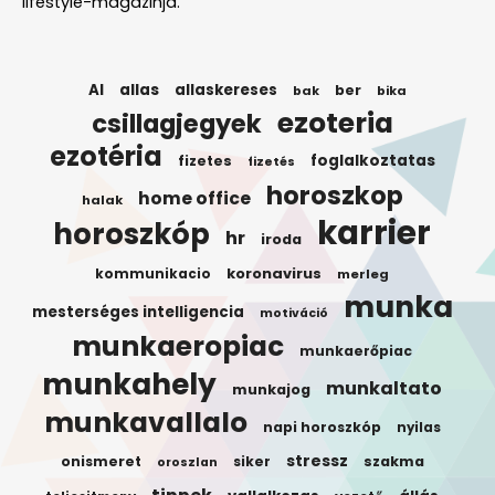
lifestyle-magazinja.
AI
allas
allaskereses
ber
bak
bika
ezoteria
csillagjegyek
ezotéria
foglalkoztatas
fizetes
fizetés
horoszkop
home office
halak
karrier
horoszkóp
hr
iroda
koronavirus
kommunikacio
merleg
munka
mesterséges intelligencia
motiváció
munkaeropiac
munkaerőpiac
munkahely
munkaltato
munkajog
munkavallalo
napi horoszkóp
nyilas
stressz
onismeret
siker
szakma
oroszlan