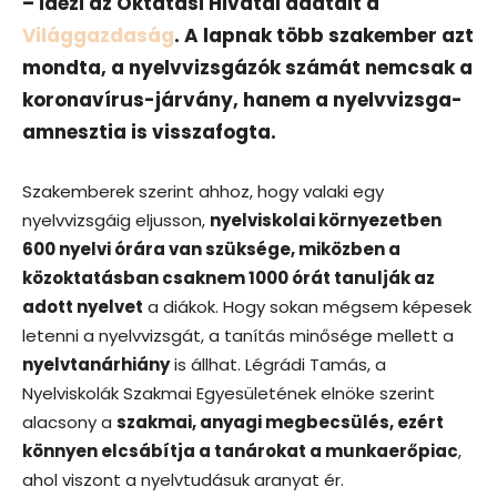
– idézi az Oktatási Hivatal adatait a
Világgazdaság
. A lapnak több szakember azt
mondta, a nyelvvizsgázók számát nemcsak a
koronavírus-járvány, hanem a nyelvvizsga-
amnesztia is visszafogta.
Szakemberek szerint ahhoz, hogy valaki egy
nyelvvizsgáig eljusson,
nyelviskolai környezetben
600 nyelvi órára van szüksége, miközben a
közoktatásban csaknem 1000 órát tanulják az
adott nyelvet
a diákok. Hogy sokan mégsem képesek
letenni a nyelvvizsgát, a tanítás minősége mellett a
nyelvtanárhiány
is állhat. Légrádi Tamás, a
Nyelviskolák Szakmai Egyesületének elnöke szerint
alacsony a
szakmai, anyagi megbecsülés, ezért
könnyen elcsábítja a tanárokat a munkaerőpiac
,
ahol viszont a nyelvtudásuk aranyat ér.