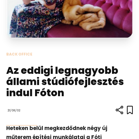
BACK OFFICE
Az eddigi legnagyobb
állami stúdiófejlesztés
indul Fóton
21/08/02
Heteken belül megkezdődnek négy új
műterem építési munkálatai a Fóti