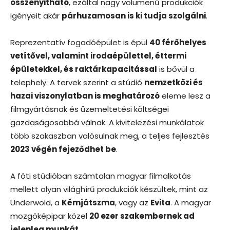
összenyitható
, ezáltal nagy volumenű produkciók
igényeit akár
párhuzamosan is ki tudja szolgálni
.
Reprezentatív fogadóépület is épül
40 férőhelyes
vetítővel, valamint irodaépülettel, éttermi
épületekkel, és raktárkapacitással
is bővül a
telephely. A tervek szerint a stúdió
nemzetközi és
hazai viszonylatban is meghatározó
eleme lesz a
filmgyártásnak és üzemeltetési költségei
gazdaságosabbá válnak. A kivitelezési munkálatok
több szakaszban valósulnak meg, a teljes fejlesztés
2023 végén fejeződhet be
.
A fóti stúdióban számtalan magyar filmalkotás
mellett olyan világhírű produkciók készültek, mint az
Underwold, a
Kémjátszma
, vagy az
Evita
. A magyar
mozgóképipar közel
20 ezer szakembernek ad
jelenleg munkát
.