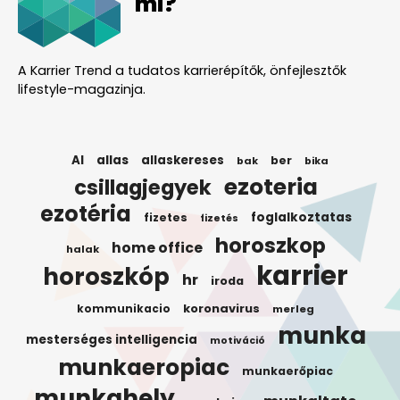
mi?
A Karrier Trend a tudatos karrierépítők, önfejlesztők
lifestyle-magazinja.
AI
allas
allaskereses
ber
bak
bika
ezoteria
csillagjegyek
ezotéria
foglalkoztatas
fizetes
fizetés
horoszkop
home office
halak
karrier
horoszkóp
hr
iroda
koronavirus
kommunikacio
merleg
munka
mesterséges intelligencia
motiváció
munkaeropiac
munkaerőpiac
munkahely