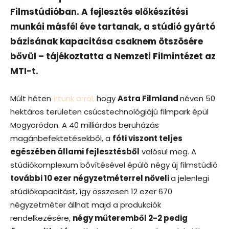
Filmstúdióban. A fejlesztés előkészítési
munkái másfél éve tartanak, a stúdió gyártó
bázisának kapacitása csaknem ötszösére
bővül – tájékoztatta a Nemzeti Filmintézet az
MTI-t.
Múlt héten
írtunk arról,
hogy
Astra Filmland
néven 50
hektáros területen csúcstechnológiájú filmpark épül
Mogyoródon. A 40 milliárdos beruházás
magánbefektetésekből, a
fóti viszont teljes
egészében állami fejlesztésből
valósul meg. A
stúdiókomplexum bővítésével épülő négy új filmstúdió
további 10 ezer négyzetméterrel növeli
a jelenlegi
stúdiókapacitást, így összesen 12 ezer 670
négyzetméter állhat majd a produkciók
rendelkezésére,
négy műteremből 2-2 pedig