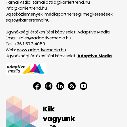
Tarnai Attila:
tarnai.attila@karriertrend.hu
info@karriertrend.hu
Sajtóközlemények, médiapartnerségi megkeresések:
sajto@karriertrend.hu
Ügynökségi értékesítési képviselet: Adaptive Media
Email:
sales@adaptivemedia.hu
Tel.:
+36 1 577 4050
Web:
www.adaptivemedia.hu
Ügynökségi értékesítési képviselet:
Adaptive Media
Kik
vagyunk