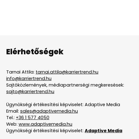
Elérhetőségek
Tarnai Attila:
tarnai.attila@karriertrend.hu
info@karriertrend.hu
Sajtóközlemények, médiapartnerségi megkeresések:
sajto@karriertrend.hu
Ügynökségi értékesítési képviselet: Adaptive Media
Email:
sales@adaptivemedia.hu
Tel.:
+36 1 577 4050
Web:
www.adaptivemedia.hu
Ügynökségi értékesítési képviselet:
Adaptive Media