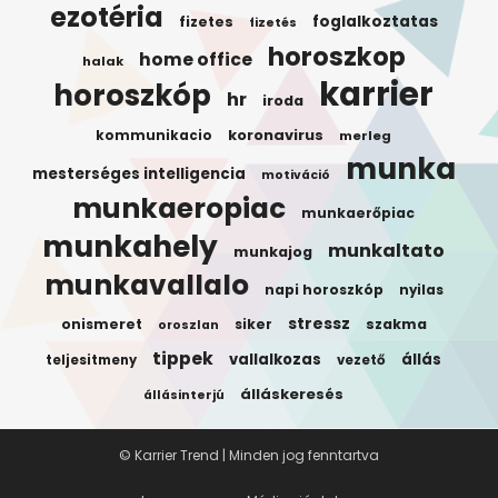
ezotéria
foglalkoztatas
fizetes
fizetés
horoszkop
home office
halak
karrier
horoszkóp
hr
iroda
koronavirus
kommunikacio
merleg
munka
mesterséges intelligencia
motiváció
munkaeropiac
munkaerőpiac
munkahely
munkaltato
munkajog
munkavallalo
napi horoszkóp
nyilas
stressz
onismeret
siker
szakma
oroszlan
tippek
vallalkozas
állás
teljesitmeny
vezető
álláskeresés
állásinterjú
© Karrier Trend | Minden jog fenntartva