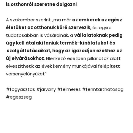
is otthonról szeretne dolgozni
.
A szakember szerint „ma már
az emberek az egész
életüket az otthonuk köré szervezik
, és egyre
tudatosabban is vásárolnak, a
vállalatoknak pedig
úgy kell átalakítaniuk termék-kínálatukat és
szolgáltatásaikat, hogy az igazodjon ezekhez az
új elvárásokhoz
. Ellenkező esetben pillanatok alatt
elveszíthetik az évek kemény munkájával felépített
versenyelőnyüket”
#fogyasztas #jarvany #felmeres #fenntarthatosag
#egeszseg