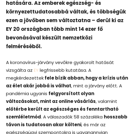
hatására. Az emberek egészség- és
környezettudatosabbá váltak, és többségük
ezen a jövőben sem változtatna – derül ki az
EY 20 országban több mint 14 ezer fő
bevonásával készült nemzetközi
felméréséből.
A koronavírus-járvány vevőkre gyakorolt hatását
vizsgálta az
EY
legfrissebb kutatása. A
megkérdezettek
fele bízik abban, hogy a krízis után
az élet akár jobbá is válhat
, mint a járvány előtt. A
pandémia ugyanis
felgyorsított olyan
változásokat, mint az online vásárlás
, valamint
előtérbe került az egészséges és fenntartható
szemléletmód
. A válaszadók 58 százaléka
hosszabb
távon is tudatosan akar költeni
, és már az
egészségügyi szempontokra is ugyanannyian