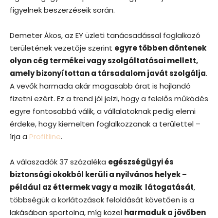
figyelnek beszerzéseik során.
Demeter Ákos, az EY üzleti tanácsadással foglalkozó
területének vezetője szerint
egyre többen döntenek
olyan cég termékei vagy szolgáltatásai mellett,
amely bizonyítottan a társadalom javát szolgálja
.
A vevők harmada akár magasabb árat is hajlandó
fizetni ezért. Ez a trend jól jelzi, hogy a felelős működés
egyre fontosabbá válik, a vállalatoknak pedig elemi
érdeke, hogy kiemelten foglalkozzanak a területtel –
írja a
Profitline
.
A válaszadók 37 százaléka
egészségügyi és
biztonsági okokból kerüli a nyilvános helyek –
például az éttermek vagy a mozik látogatását
,
többségük a korlátozások feloldását követően is a
lakásában sportolna, míg közel
harmaduk a jövőben