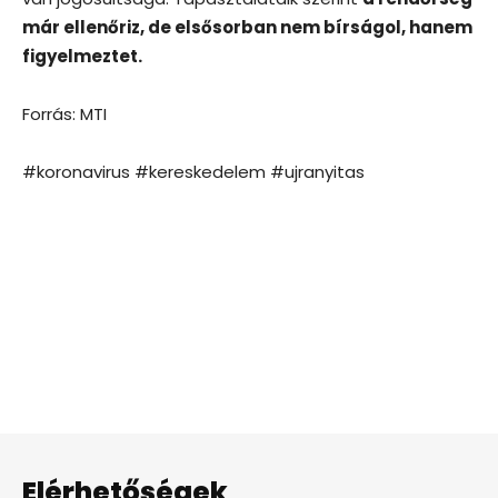
már ellenőriz, de elsősorban nem bírságol, hanem
figyelmeztet.
Forrás: MTI
#koronavirus #kereskedelem #ujranyitas
Elérhetőségek