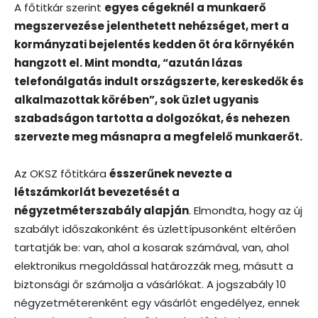
A főtitkár szerint
egyes cégeknél a munkaerő
megszervezése jelenthetett nehézséget, mert a
kormányzati bejelentés kedden öt óra környékén
hangzott el. Mint mondta, “azután lázas
telefonálgatás indult országszerte, kereskedők és
alkalmazottak körében”, sok üzlet ugyanis
szabadságon tartotta a dolgozókat, és nehezen
szervezte meg másnapra a megfelelő munkaerőt.
Az OKSZ főtitkára
ésszerűnek nevezte a
létszámkorlát bevezetését a
négyzetméterszabály alapján
. Elmondta, hogy az új
szabályt időszakonként és üzlettípusonként eltérően
tartatják be: van, ahol a kosarak számával, van, ahol
elektronikus megoldással határozzák meg, másutt a
biztonsági őr számolja a vásárlókat. A jogszabály 10
négyzetméterenként egy vásárlót engedélyez, ennek