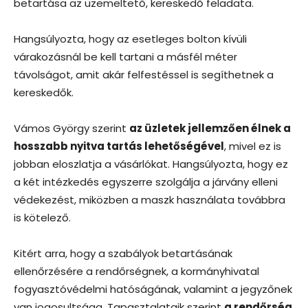
betartása az üzemeltető, kereskedő feladata.
Hangsúlyozta, hogy az esetleges bolton kívüli
várakozásnál be kell tartani a másfél méter
távolságot, amit akár felfestéssel is segíthetnek a
kereskedők.
Vámos György szerint
az üzletek jellemzően élnek a
hosszabb nyitva tartás lehetőségével
, mivel ez is
jobban eloszlatja a vásárlókat. Hangsúlyozta, hogy ez
a két intézkedés egyszerre szolgálja a járvány elleni
védekezést, miközben a maszk használata továbbra
is kötelező.
Kitért arra, hogy a szabályok betartásának
ellenőrzésére a rendőrségnek, a kormányhivatal
fogyasztóvédelmi hatóságának, valamint a jegyzőnek
van jogosultsága. Tapasztalataik szerint
a rendőrség