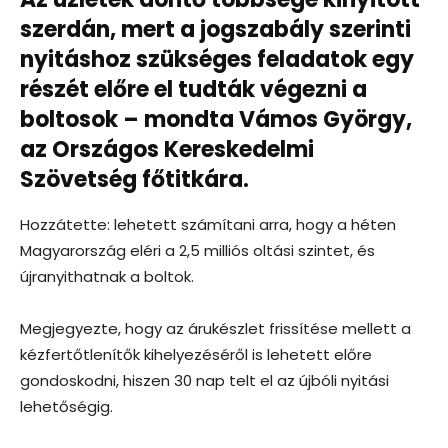
szerdán, mert a jogszabály szerinti
nyitáshoz szükséges feladatok egy
részét előre el tudták végezni a
boltosok – mondta Vámos György,
az Országos Kereskedelmi
Szövetség főtitkára.
Hozzátette: lehetett számítani arra, hogy a héten
Magyarország eléri a 2,5 milliós oltási szintet, és
újranyithatnak a boltok.
Megjegyezte, hogy az árukészlet frissítése mellett a
kézfertőtlenítők kihelyezéséről is lehetett előre
gondoskodni, hiszen 30 nap telt el az újbóli nyitási
lehetőségig.