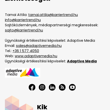
Tarnai Attila:
tarnai.attila@karriertrend.hu
info@karriertrend.hu
Sajtóközlemények, médiapartnerségi megkeresések:
sajto@karriertrend.hu
Ügynökségi értékesítési képviselet: Adaptive Media
Email:
sales@adaptivemedia.hu
Tel.:
+36 1 577 4050
Web:
www.adaptivemedia.hu
Ügynökségi értékesítési képviselet:
Adaptive Media
Kik