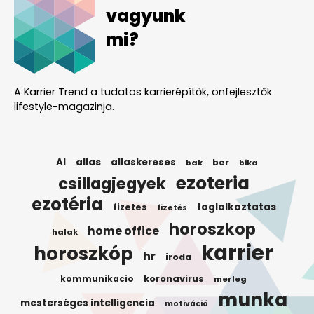
vagyunk
mi?
A Karrier Trend a tudatos karrierépítők, önfejlesztők
lifestyle-magazinja.
AI
allas
allaskereses
ber
bak
bika
ezoteria
csillagjegyek
ezotéria
foglalkoztatas
fizetes
fizetés
horoszkop
home office
halak
karrier
horoszkóp
hr
iroda
koronavirus
kommunikacio
merleg
munka
mesterséges intelligencia
motiváció