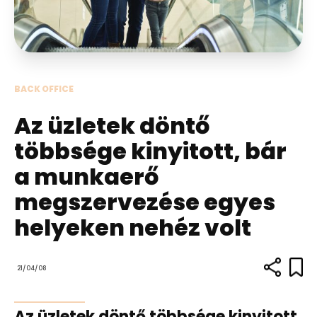
BACK OFFICE
Az üzletek döntő
többsége kinyitott, bár
a munkaerő
megszervezése egyes
helyeken nehéz volt
21/04/08
Az üzletek döntő többsége kinyitott