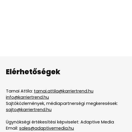
Elérhetőségek
Tarnai Attila:
tarnai.attila@karriertrend.hu
info@karriertrend.hu
Sajtóközlemények, médiapartnerségi megkeresések:
sajto@karriertrend.hu
Ügynökségi értékesítési képviselet: Adaptive Media
Email:
sales@adaptivemedia.hu