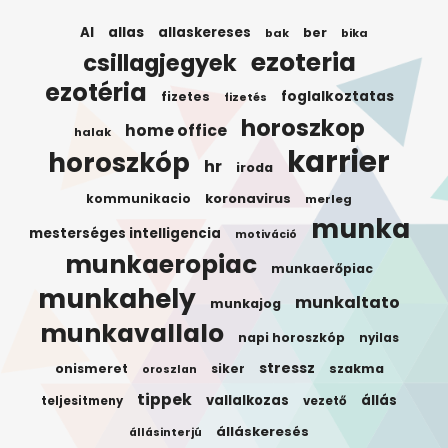
AI
allas
allaskereses
ber
bak
bika
ezoteria
csillagjegyek
ezotéria
foglalkoztatas
fizetes
fizetés
horoszkop
home office
halak
karrier
horoszkóp
hr
iroda
koronavirus
kommunikacio
merleg
munka
mesterséges intelligencia
motiváció
munkaeropiac
munkaerőpiac
munkahely
munkaltato
munkajog
munkavallalo
napi horoszkóp
nyilas
stressz
onismeret
siker
szakma
oroszlan
tippek
vallalkozas
állás
teljesitmeny
vezető
álláskeresés
állásinterjú