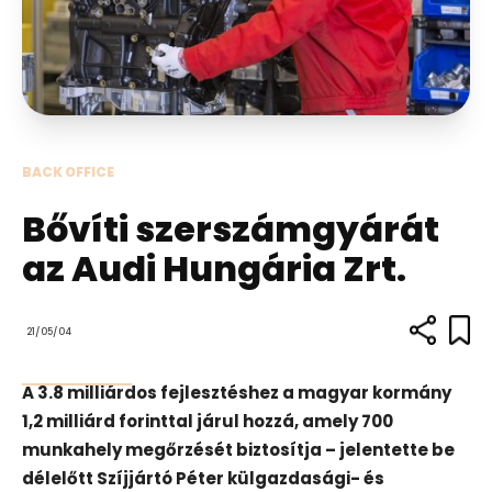
BACK OFFICE
Bővíti szerszámgyárát
az Audi Hungária Zrt.
21/05/04
A 3.8 milliárdos fejlesztéshez a magyar kormány
1,2 milliárd forinttal járul hozzá, amely 700
munkahely megőrzését biztosítja – jelentette be
délelőtt Szíjjártó Péter külgazdasági- és