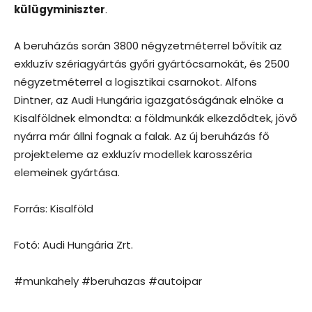
külügyminiszter
.
A beruházás során 3800 négyzetméterrel bővítik az
exkluzív szériagyártás győri gyártócsarnokát, és 2500
négyzetméterrel a logisztikai csarnokot. Alfons
Dintner, az Audi Hungária igazgatóságának elnöke a
Kisalföldnek elmondta: a földmunkák elkezdődtek, jövő
nyárra már állni fognak a falak. Az új beruházás fő
projekteleme az exkluzív modellek karosszéria
elemeinek gyártása.
Forrás: Kisalföld
Fotó: Audi Hungária Zrt.
#munkahely #beruhazas #autoipar