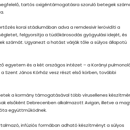
 megfelelő, tartós oxigéntámogatásra szoruló betegek szám
a.
fertőzés korai stádiumában adva a remdesivir lerövidíti a
ségletet, felgyorsítja a tüdőkárosodás gyógyulási idejét, és
k számát. Ugyanezt a hatást várják tőle a súlyos állapotú
pző egyetem és a két országos intézet – a Korányi pulmonoló
 a Szent János Kórház vesz részt első körben, további
etek a kormány támogatásával több vírusellenes készítmé
csak elsőként Debrecenben alkalmazott Avigan, illetve a mag
k óta együttműködnek.
talmazó, infúziós formában adható készítményt a súlyos