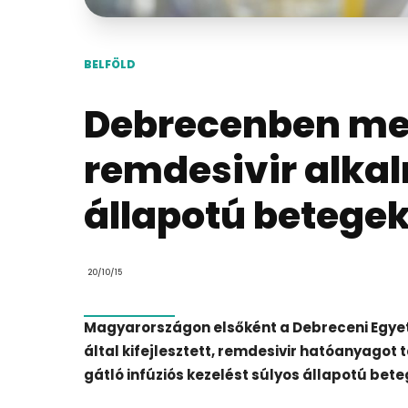
BELFÖLD
Debrecenben me
remdesivir alka
állapotú betege
20/10/15
Magyarországon elsőként a Debreceni Egye
által kifejlesztett, remdesivir hatóanyagot 
gátló infúziós kezelést súlyos állapotú bete