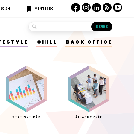
362,34
MENTÉSEK
IFESTYLE
CHILL
BACK OFFICE
STATISZTIKÁK
ÁLLÁSBÖRZÉK