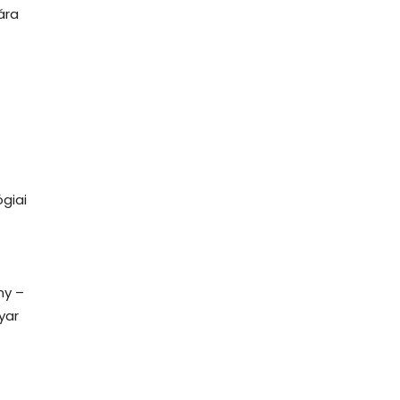
ára
giai
ny –
yar