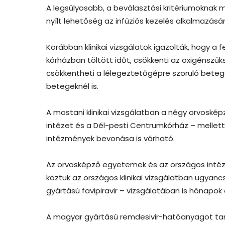
A legsúlyosabb, a beválasztási kritériumoknak
nyílt lehetőség az infúziós kezelés alkalmazásár
Korábban klinikai vizsgálatok igazolták, hogy a 
kórházban töltött időt, csökkenti az oxigénszük
csökkentheti a lélegeztetőgépre szoruló betege
betegeknél is.
A mostani klinikai vizsgálatban a négy orvoské
intézet és a Dél-pesti Centrumkórház – mellett
intézmények bevonása is várható.
Az orvosképző egyetemek és az országos intéz
köztük az országos klinikai vizsgálatban ugyan
gyártású favipiravir – vizsgálatában is hónapo
A magyar gyártású remdesivir-hatóanyagot tar