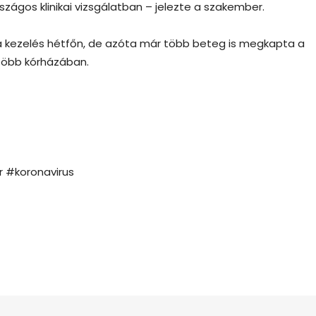
zágos klinikai vizsgálatban – jelezte a szakember.
a kezelés hétfőn, de azóta már több beteg is megkapta a
 több kórházában.
 #koronavirus