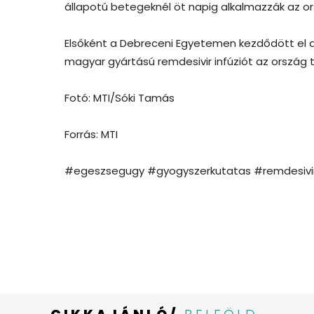
állapotú betegeknél öt napig alkalmazzák az ors
Elsőként a Debreceni Egyetemen kezdődött el 
magyar gyártású remdesivir infúziót az ország
Fotó: MTI/Sóki Tamás
Forrás: MTI
#egeszsegugy #gyogyszerkutatas #remdesivir