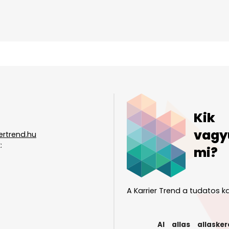
Kik
vagy
ertrend.hu
:
mi?
A Karrier Trend a tudatos ka
AI
allas
allasker