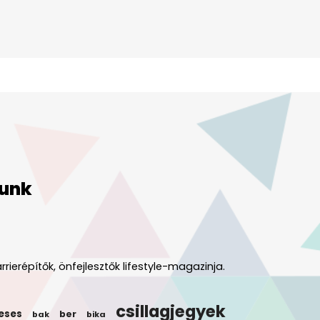
unk
rrierépítők, önfejlesztők lifestyle-magazinja.
csillagjegyek
eses
ber
bak
bika