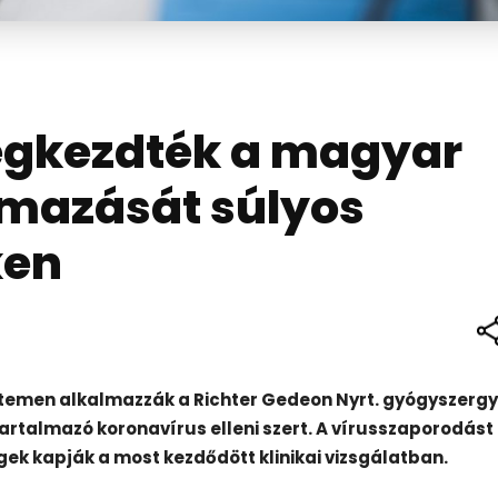
gkezdték a magyar
lmazását súlyos
ken
temen alkalmazzák a Richter Gedeon Nyrt. gyógyszerg
tartalmazó koronavírus elleni szert. A vírusszaporodást
gek kapják a most kezdődött klinikai vizsgálatban.