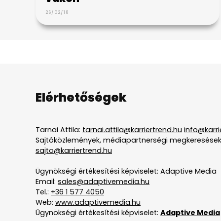
26/02/18
Elérhetőségek
Tarnai Attila:
tarnai.attila@karriertrend.hu
info@karri
Sajtóközlemények, médiapartnerségi megkeresések
sajto@karriertrend.hu
Ügynökségi értékesítési képviselet: Adaptive Media
Email:
sales@adaptivemedia.hu
Tel.:
+36 1 577 4050
Web:
www.adaptivemedia.hu
Ügynökségi értékesítési képviselet:
Adaptive Media