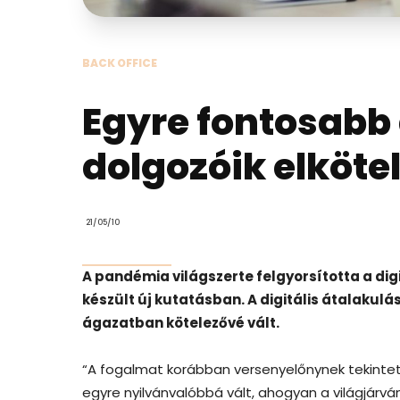
BACK OFFICE
Egyre fontosabb 
dolgozóik elköte
21/05/10
A pandémia világszerte felgyorsította a digi
készült új kutatásban. A digitális átalakulá
ágazatban kötelezővé vált.
“A fogalmat korábban versenyelőnynek tekinte
egyre nyilvánvalóbbá vált, ahogyan a világjárvá