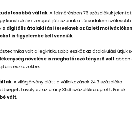
s tudatosabbá váltak
. A felmérésben 76 százalékuk jelentet
hogy konstruktív szerepet játsszanak a társadalom szélesebb
gy
a digitális átalakítási terveknek az üzleti motivációko
kat is figyelembe kell venniük
.
technika volt a legkritikusabb eszköz az átalakulási útjuk s
lékenység növelése is meghatározó tényező volt
abban 
itális eszközökbe.
áltak
. A világjárvány előtt a vállalkozások 24,3 százaléka
ttségét, tavaly ez az arány 35,6 százalékra ugrott. Ennek
bé vált
.