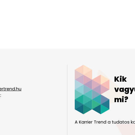
Kik
vagy
ertrend.hu
:
mi?
A Karrier Trend a tudatos ka