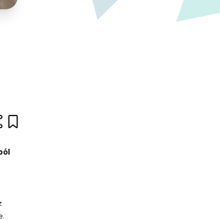
ból
z
e.