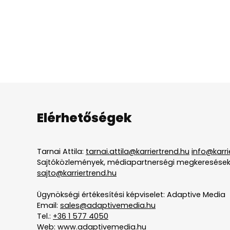
Elérhetőségek
Tarnai Attila:
tarnai.attila@karriertrend.hu
info@karri
Sajtóközlemények, médiapartnerségi megkeresések
sajto@karriertrend.hu
Ügynökségi értékesítési képviselet: Adaptive Media
Email:
sales@adaptivemedia.hu
Tel.:
+36 1 577 4050
Web:
www.adaptivemedia.hu