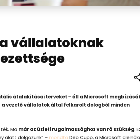
a vállalatoknak
lezettsége
tális átalakításai terveket – áll a Microsoft megbízásá
s a vezető vállalatok által felkarolt dologból minden
tték. Ma
már az üzleti rugalmassághoz van rá szükség
. E
ny alatt dolgozunk” –
mondta
Deb Cupp, a Microsoft alelnök