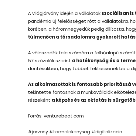
A világjárvány idején a vállalatok
szociálisan i
pandémia új felelősséget rótt a vállalatokra, 
körében, a háromnegyedük pedig állította, ho
túlmenően a társadalomra gyakorolt hatáso
A válaszadók fele számára a felhőalapú számítás
57 százalék szerint
a hatékonyság és a terme
döntésükben, hogy többet fektessenek be a dig
Az alkalmazottak is fontosabb prioritássá v
tekintette fontosnak a munkavállalók elköteleze
részeként
a képzés és az oktatás is sürgetőb
Forrás: venturebeat.com
#jarvany #termelekenyseg #digitalizacio