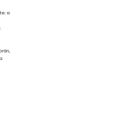
te: a
n
orán,
a