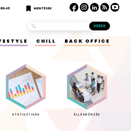
366,40
MENTÉSEK
IFESTYLE
CHILL
BACK OFFICE
STATISZTIKÁK
ÁLLÁSBÖRZÉK