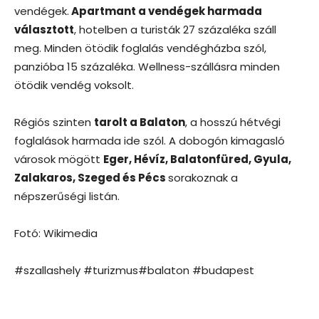
vendégek.
Apartmant a vendégek harmada
választott
, hotelben a turisták 27 százaléka száll
meg. Minden ötödik foglalás vendégházba szól,
panzióba 15 százaléka. Wellness-szállásra minden
ötödik vendég voksolt.
Régiós szinten
tarolt a Balaton
, a hosszú hétvégi
foglalások harmada ide szól. A dobogón kimagasló
városok mögött
Eger, Hévíz, Balatonfüred, Gyula,
Zalakaros, Szeged és Pécs
sorakoznak a
népszerűségi listán.
Fotó: Wikimedia
#szallashely #turizmus#balaton #budapest