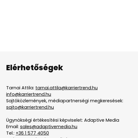
Elérhetőségek
Tarnai Attila:
tarnai.attila@karriertrend.hu
info@karriertrend.hu
Sajtóközlemények, médiapartnerségi megkeresések:
sajto@karriertrend.hu
Ügynökségi értékesítési képviselet: Adaptive Media
Email:
sales@adaptivemedia.hu
Tel.:
+36 1 577 4050