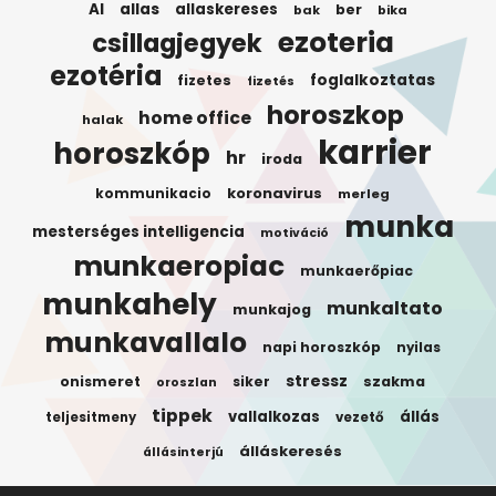
AI
allas
allaskereses
ber
bak
bika
ezoteria
csillagjegyek
ezotéria
foglalkoztatas
fizetes
fizetés
horoszkop
home office
halak
karrier
horoszkóp
hr
iroda
koronavirus
kommunikacio
merleg
munka
mesterséges intelligencia
motiváció
munkaeropiac
munkaerőpiac
munkahely
munkaltato
munkajog
munkavallalo
napi horoszkóp
nyilas
stressz
onismeret
siker
szakma
oroszlan
tippek
vallalkozas
állás
teljesitmeny
vezető
álláskeresés
állásinterjú