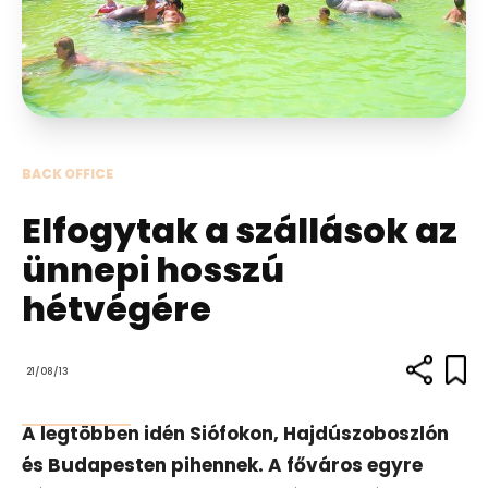
BACK OFFICE
Elfogytak a szállások az
ünnepi hosszú
hétvégére
21/08/13
A legtöbben idén Siófokon, Hajdúszoboszlón
és Budapesten pihennek. A főváros egyre