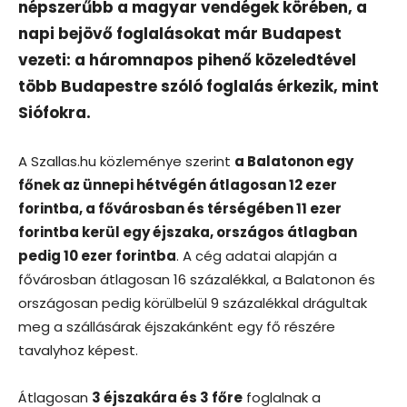
népszerűbb a magyar vendégek körében, a
napi bejövő foglalásokat már Budapest
vezeti: a háromnapos pihenő közeledtével
több Budapestre szóló foglalás érkezik, mint
Siófokra.
A Szallas.hu közleménye szerint
a Balatonon egy
főnek az ünnepi hétvégén átlagosan 12 ezer
forintba, a fővárosban és térségében 11 ezer
forintba kerül egy éjszaka, országos átlagban
pedig 10 ezer forintba
. A cég adatai alapján a
fővárosban átlagosan 16 százalékkal, a Balatonon és
országosan pedig körülbelül 9 százalékkal drágultak
meg a szállásárak éjszakánként egy fő részére
tavalyhoz képest.
Átlagosan
3 éjszakára és 3 főre
foglalnak a