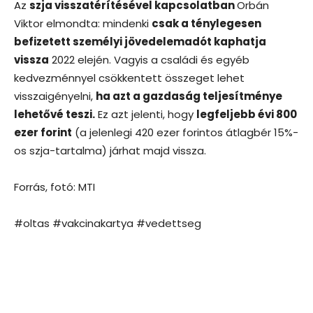
Az
szja visszatérítésével kapcsolatban
Orbán
Viktor elmondta: mindenki
csak a ténylegesen
befizetett személyi jövedelemadót kaphatja
vissza
2022 elején. Vagyis a családi és egyéb
kedvezménnyel csökkentett összeget lehet
visszaigényelni,
ha azt a gazdaság teljesítménye
lehetővé teszi.
Ez azt jelenti, hogy
legfeljebb évi 800
ezer forint
(a jelenlegi 420 ezer forintos átlagbér 15%-
os szja-tartalma) járhat majd vissza.
Forrás, fotó: MTI
#oltas #vakcinakartya #vedettseg