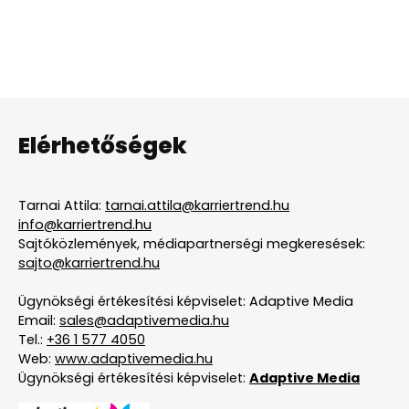
Elérhetőségek
Tarnai Attila:
tarnai.attila@karriertrend.hu
info@karriertrend.hu
Sajtóközlemények, médiapartnerségi megkeresések:
sajto@karriertrend.hu
Ügynökségi értékesítési képviselet: Adaptive Media
Email:
sales@adaptivemedia.hu
Tel.:
+36 1 577 4050
Web:
www.adaptivemedia.hu
Ügynökségi értékesítési képviselet:
Adaptive Media