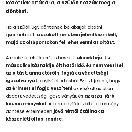
közöttiek oltására, a szülők hozzák meg a
döntést.
Ha a szülők úgy döntenek, be akarják oltatni
gyermeküket,
a szokott rendben jelentkezni kell,
majd az oltópontokon fel lehet venni az oltást.
A miniszterelnök arról is beszélt:
akinek lejárt a
második oltásra kijelölt határidő, és nem veszi fel
az oltást, annak törölni fogják a védettségi
igazolványát
a nyilvántartásból. Ez azt jelenti, hogy
az érintett el fogja veszíteni
az első oltás után
kiadott védettségi igazolványát és
az azzal járó
kedvezményeket
. A kormányfő közölte, a kormány
döntése értelmében
jövő héttől átállnak a
készenléti oltási rendre.