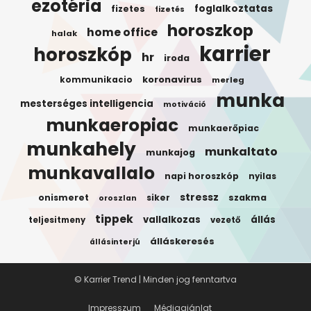
ezotéria
foglalkoztatas
fizetes
fizetés
horoszkop
home office
halak
karrier
horoszkóp
hr
iroda
koronavirus
kommunikacio
merleg
munka
mesterséges intelligencia
motiváció
munkaeropiac
munkaerőpiac
munkahely
munkaltato
munkajog
munkavallalo
napi horoszkóp
nyilas
stressz
onismeret
siker
szakma
oroszlan
tippek
vallalkozas
állás
teljesitmeny
vezető
álláskeresés
állásinterjú
© Karrier Trend | Minden jog fenntartva
Impresszum
Médiaajánlat