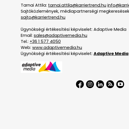
Tarnai Attila:
tarnai.attila@karriertrend.hu
info@karri
Sajtóközlemények, médiapartnerségi megkeresések
sajto@karriertrend.hu
Ügynökségi értékesítési képviselet: Adaptive Media
Email:
sales@adaptivemedia.hu
Tel.:
+36 1 577 4050
Web:
www.adaptivemedia.hu
Ügynökségi értékesítési képviselet:
Adaptive Media