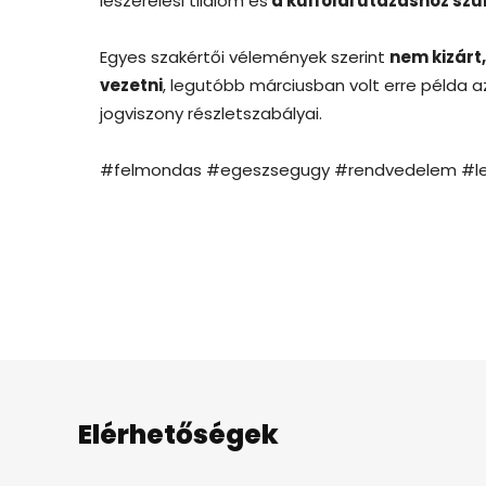
leszerelési tilalom és
a külföldi utazáshoz sz
Egyes szakértői vélemények szerint
nem kizárt
vezetni
, legutóbb márciusban volt erre példa 
jogviszony részletszabályai.
#felmondas #egeszsegugy #rendvedelem #le
Elérhetőségek