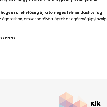
ükséges belügyminisztériumi engedély is megszűnik.
, hogy ez a lehetőség újra tömeges felmondáshoz fog
az ágazatban, amikor hatályba léptek az egészségügyi szolgá
szereles
Kik