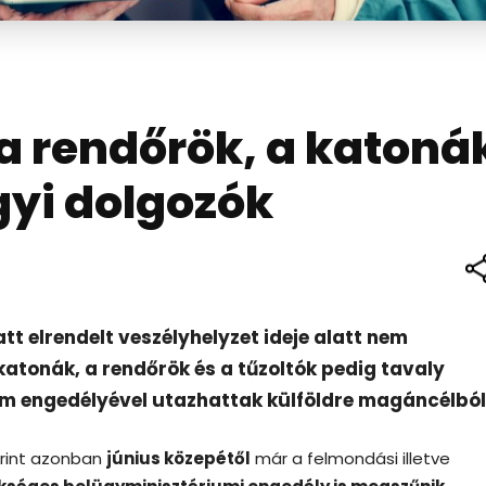
 rendőrök, a katoná
gyi dolgozók
tt elrendelt veszélyhelyzet ideje alatt nem
atonák, a rendőrök és a tűzoltók pedig tavaly
m engedélyével utazhattak külföldre magáncélból
rint azonban
június közepétől
már a felmondási illetve