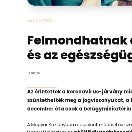
BACK OFFICE
Felmondhatnak a
és az egészségü
21/06/08
Az érintettek a koronavírus-járvány mia
szüntethették meg a jogviszonyukat, a k
december óta csak a belügyminisztériu
A Magyar Közlönyben megjelent módosítás sze