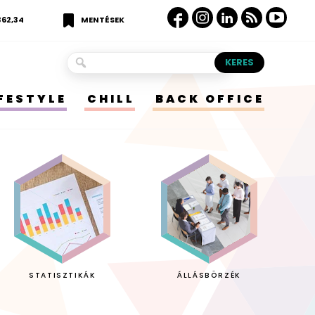
362,34
MENTÉSEK
IFESTYLE
CHILL
BACK OFFICE
STATISZTIKÁK
ÁLLÁSBÖRZÉK