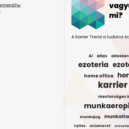
vagy
ertrend.hu
:
mi?
A Karrier Trend a tudatos ka
AI
allas
allasker
ezoteria
ezot
ho
home office
karrier
mesterséges i
munkaerop
munkalta
munkajog
onismeret
nyilas
oroszla