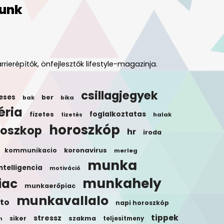
unk
rrierépítők, önfejlesztők lifestyle-magazinja.
csillagjegyek
eses
ber
bak
bika
éria
foglalkoztatas
fizetes
halak
fizetés
horoszkóp
roszkop
hr
iroda
koronavirus
kommunikacio
merleg
munka
ntelligencia
motiváció
munkahely
iac
munkaerőpiac
munkavallalo
to
napi horoszkóp
tippek
stressz
siker
szakma
teljesitmeny
n