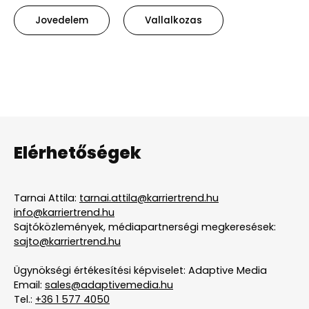
Jovedelem
Vallalkozas
Elérhetőségek
Tarnai Attila:
tarnai.attila@karriertrend.hu
info@karriertrend.hu
Sajtóközlemények, médiapartnerségi megkeresések:
sajto@karriertrend.hu
Ügynökségi értékesítési képviselet: Adaptive Media
Email:
sales@adaptivemedia.hu
Tel.:
+36 1 577 4050