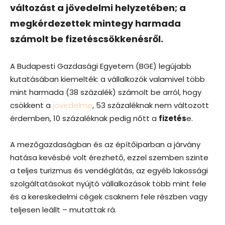
változást a jövedelmi helyzetében; a
megkérdezettek mintegy harmada
számolt be fizetéscsökkenésről.
A Budapesti Gazdasági Egyetem (BGE) legújabb
kutatásában kiemelték: a vállalkozók valamivel több
mint harmada (38 százalék) számolt be arról, hogy
csökkent a
jövedelme
, 53 százaléknak nem változott
érdemben, 10 százaléknak pedig nőtt a
fizetés
e.
A mezőgazdaságban és az építőiparban a járvány
hatása kevésbé volt érezhető, ezzel szemben szinte
a teljes turizmus és vendéglátás, az egyéb lakossági
szolgáltatásokat nyújtó vállalkozások több mint fele
és a kereskedelmi cégek csaknem fele részben vagy
teljesen leállt – mutattak rá.