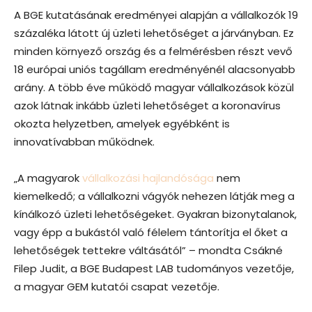
A BGE kutatásának eredményei alapján a vállalkozók 19
százaléka látott új üzleti lehetőséget a járványban. Ez
minden környező ország és a felmérésben részt vevő
18 európai uniós tagállam eredményénél alacsonyabb
arány. A több éve működő magyar vállalkozások közül
azok látnak inkább üzleti lehetőséget a koronavírus
okozta helyzetben, amelyek egyébként is
innovatívabban működnek.
„A magyarok
vállalkozási hajlandósága
nem
kiemelkedő; a vállalkozni vágyók nehezen látják meg a
kínálkozó üzleti lehetőségeket. Gyakran bizonytalanok,
vagy épp a bukástól való félelem tántorítja el őket a
lehetőségek tettekre váltásától” – mondta Csákné
Filep Judit, a BGE Budapest LAB tudományos vezetője,
a magyar GEM kutatói csapat vezetője.