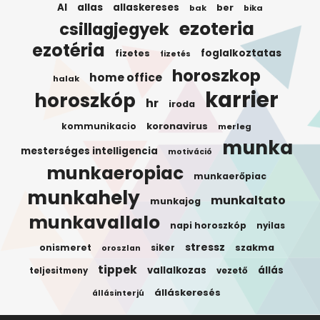
AI
allas
allaskereses
ber
bak
bika
ezoteria
csillagjegyek
ezotéria
foglalkoztatas
fizetes
fizetés
horoszkop
home office
halak
karrier
horoszkóp
hr
iroda
koronavirus
kommunikacio
merleg
munka
mesterséges intelligencia
motiváció
munkaeropiac
munkaerőpiac
munkahely
munkaltato
munkajog
munkavallalo
napi horoszkóp
nyilas
stressz
onismeret
siker
szakma
oroszlan
tippek
vallalkozas
állás
teljesitmeny
vezető
álláskeresés
állásinterjú