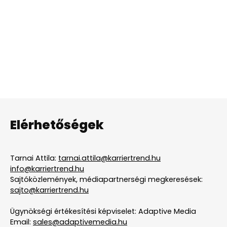
Elérhetőségek
Tarnai Attila:
tarnai.attila@karriertrend.hu
info@karriertrend.hu
Sajtóközlemények, médiapartnerségi megkeresések:
sajto@karriertrend.hu
Ügynökségi értékesítési képviselet: Adaptive Media
Email:
sales@adaptivemedia.hu