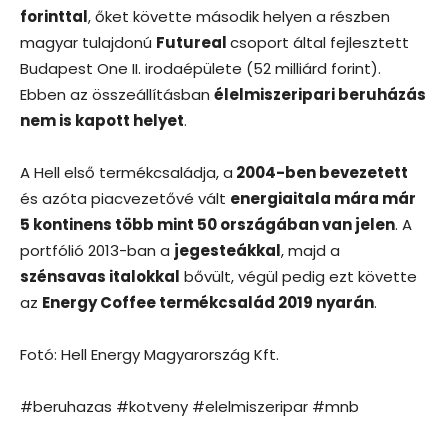
forinttal
, őket követte második helyen a részben
magyar tulajdonú
Futureal
csoport által fejlesztett
Budapest One II. irodaépülete (52 milliárd forint).
Ebben az összeállításban
élelmiszeripari beruházás
nem is kapott helyet
.
A Hell első termékcsaládja, a
2004-ben bevezetett
és azóta piacvezetővé vált
energiaitala mára már
5 kontinens több mint 50 országában van jelen
. A
portfólió 2013-ban a
jegesteákkal
, majd a
szénsavas italokkal
bővült, végül pedig ezt követte
az
Energy Coffee termékcsalád 2019 nyarán
.
Fotó: Hell Energy Magyarország Kft.
#beruhazas #kotveny #elelmiszeripar #mnb