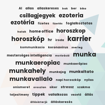
AI
allas
allaskereses
ber
bak
bika
ezoteria
csillagjegyek
ezotéria
foglalkoztatas
fizetes
fizetés
horoszkop
home office
halak
karrier
horoszkóp
hr
iroda
koronavirus
kommunikacio
merleg
munka
mesterséges intelligencia
motiváció
munkaeropiac
munkaerőpiac
munkahely
munkaltato
munkajog
munkavallalo
napi horoszkóp
nyilas
stressz
onismeret
siker
szakma
oroszlan
tippek
vallalkozas
állás
teljesitmeny
vezető
álláskeresés
állásinterjú