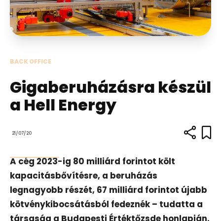
BACK OFFICE
Gigaberuházásra készül
a Hell Energy
21/07/20
A cég 2023-ig 80 milliárd forintot költ
kapacitásbővítésre, a beruházás
legnagyobb részét, 67 milliárd forintot újabb
kötvénykibocsátásból fedeznék – tudatta a
társaság a Budapesti Értéktőzsde honlapján.