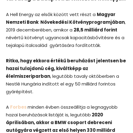
A Hell Energy az elsők között vett részt a
Magyar
Nemzeti Bank Növekedési Kötvényprogramjában
,
2019 decemberében, amikor a
28,5 milliárd forint
névértű kötvényt ugyancsak kapacitásbővítésre és a
tejalapú italcsalád gyártására fordították.
Ritka, hogy ekkora értékű beruházást jelentsen be
hazai tulajdonú cég, kiváltképp az
élelmiszeriparban
, legutóbb tavaly októberben a
Nestlé Hungária indított el egy 50 milliárd forintos
gyárépítést.
A
Forbes
minden évben összeállítja a legnagyobb
hazai beruházások listáját is, legutóbb
2020
áprilisában, akkor a BMW csoport debreceni
autógyára végzett az első helyen 330 milliárd