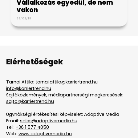
Vállalkozás egyedül, de nem
vakon
26/02/18
Elérhetőségek
Tarnai Attila:
tarnai.attila@karriertrend.hu
info@karriertrend.hu
Sajtóközlemények, médiapartnerségi megkeresések:
sajto@karriertrend.hu
Ügynökségi értékesítési képviselet: Adaptive Media
Email:
sales@adaptivemedia.hu
Tel.:
+36 1 577 4050
Web:
www.adaptivemedia.hu