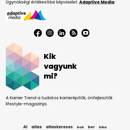
Ügynökségi értékesítési képviselet:
Adaptive Media
Kik
vagyunk
mi?
A Karrier Trend a tudatos karrierépítők, önfejlesztők
lifestyle-magazinja.
AI
allas
allaskereses
ber
bak
bika