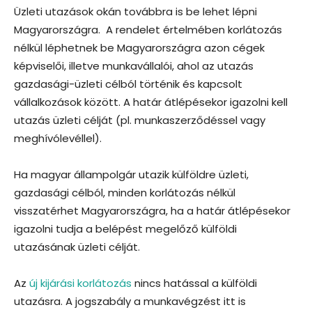
Üzleti utazások okán továbbra is be lehet lépni
Magyarországra. A rendelet értelmében korlátozás
nélkül léphetnek be Magyarországra azon cégek
képviselői, illetve munkavállalói, ahol az utazás
gazdasági-üzleti célból történik és kapcsolt
vállalkozások között. A határ átlépésekor igazolni kell
utazás üzleti célját (pl. munkaszerződéssel vagy
meghívólevéllel).
Ha magyar állampolgár utazik külföldre üzleti,
gazdasági célból, minden korlátozás nélkül
visszatérhet Magyarországra, ha a határ átlépésekor
igazolni tudja a belépést megelőző külföldi
utazásának üzleti célját.
Az
új kijárási korlátozás
nincs hatással a külföldi
utazásra. A jogszabály a munkavégzést itt is