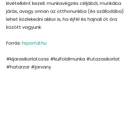
kivételként kezeli: munkavégzés céljából, munkába
járás, avagy onnan az otthonunkba (és szállodába)
lehet közlekedni akkor is, ha éjfél és hajnali öt óra
között vagyunk.
Forrás:
hrportal.hu
#kijarasikorlatozas #kulfoldimunka #utazasikorlat
#hatarzar #jarvany