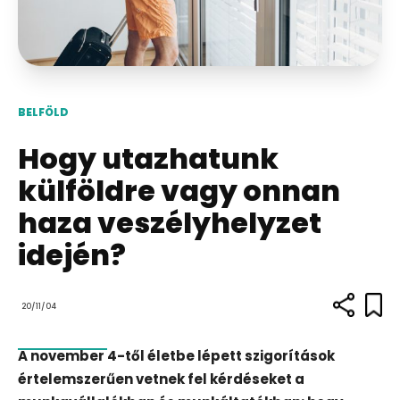
BELFÖLD
Hogy utazhatunk
külföldre vagy onnan
haza veszélyhelyzet
idején?
20/11/04
A november 4-től életbe lépett szigorítások
értelemszerűen vetnek fel kérdéseket a