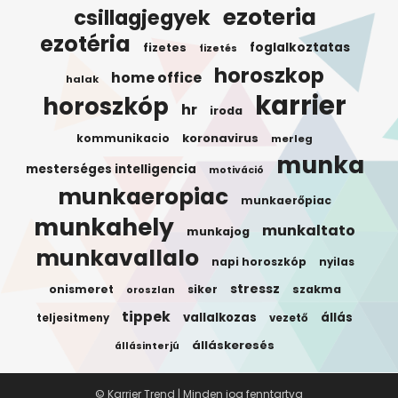
ezoteria
csillagjegyek
ezotéria
foglalkoztatas
fizetes
fizetés
horoszkop
home office
halak
karrier
horoszkóp
hr
iroda
koronavirus
kommunikacio
merleg
munka
mesterséges intelligencia
motiváció
munkaeropiac
munkaerőpiac
munkahely
munkaltato
munkajog
munkavallalo
napi horoszkóp
nyilas
stressz
onismeret
siker
szakma
oroszlan
tippek
vallalkozas
állás
teljesitmeny
vezető
álláskeresés
állásinterjú
© Karrier Trend | Minden jog fenntartva