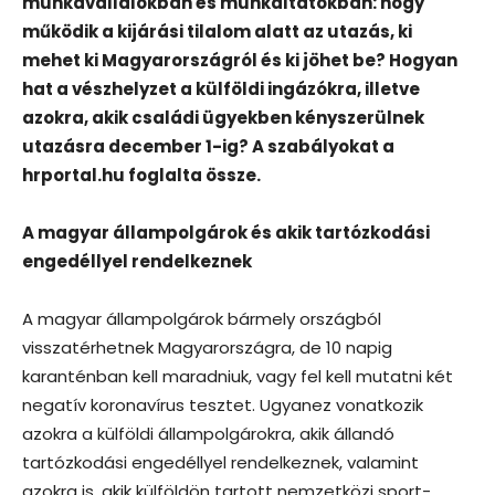
munkavállalókban és munkáltatókban: hogy
működik a kijárási tilalom alatt az utazás, ki
mehet ki Magyarországról és ki jöhet be? Hogyan
hat a vészhelyzet a külföldi ingázókra, illetve
azokra, akik családi ügyekben kényszerülnek
utazásra december 1-ig? A szabályokat a
hrportal.hu foglalta össze.
A magyar állampolgárok és akik tartózkodási
engedéllyel rendelkeznek
A magyar állampolgárok bármely országból
visszatérhetnek Magyarországra, de 10 napig
karanténban kell maradniuk, vagy fel kell mutatni két
negatív koronavírus tesztet. Ugyanez vonatkozik
azokra a külföldi állampolgárokra, akik állandó
tartózkodási engedéllyel rendelkeznek, valamint
azokra is, akik külföldön tartott nemzetközi sport-