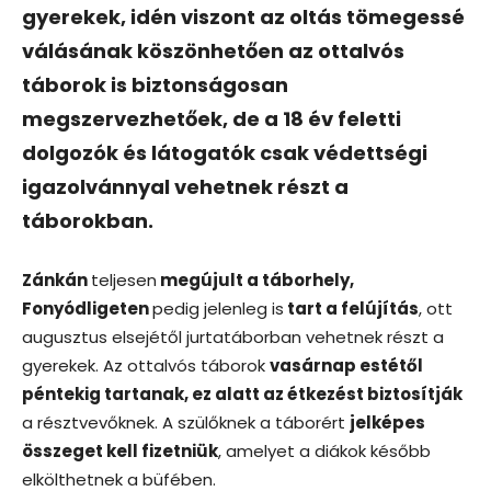
gyerekek, idén viszont az oltás tömegessé
válásának köszönhetően az ottalvós
táborok is biztonságosan
megszervezhetőek, de a 18 év feletti
dolgozók és látogatók csak védettségi
igazolvánnyal vehetnek részt a
táborokban.
Zánkán
teljesen
megújult a táborhely,
Fonyódligeten
pedig jelenleg is
tart a felújítás
, ott
augusztus elsejétől jurtatáborban vehetnek részt a
gyerekek. Az ottalvós táborok
vasárnap estétől
péntekig tartanak, ez alatt az étkezést biztosítják
a résztvevőknek. A szülőknek a táborért
jelképes
összeget kell fizetniük
, amelyet a diákok később
elkölthetnek a büfében.