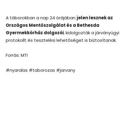
A táborokban a nap 24 órájában
jelen lesznek az
Országos Mentőszolgálat és a Bethesda
Gyermekkórház dolgozói
, kidolgozták a járványügyi
protokollt és tesztelési lehetőséget is biztosítanak.
Forrás: MTI
#nyaralas #taborozas #jarvany