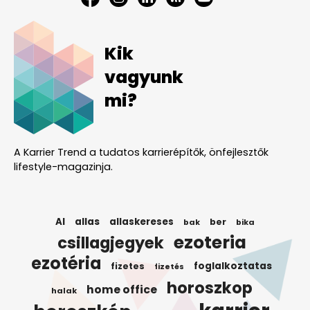
Kik
vagyunk
mi?
A Karrier Trend a tudatos karrierépítők, önfejlesztők
lifestyle-magazinja.
AI
allas
allaskereses
ber
bak
bika
ezoteria
csillagjegyek
ezotéria
foglalkoztatas
fizetes
fizetés
horoszkop
home office
halak