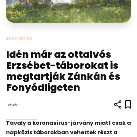
BACK OFFICE
Idén már az ottalvós
Erzsébet-táborokat is
megtartják Zánkán és
Fonyódligeten
21/05/17
Tavaly a koronavírus-járvány miatt csak a
napközis táborokban vehettek részt a