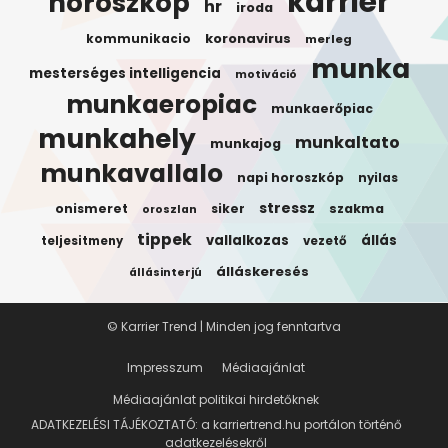
karrier
horoszkóp
hr
iroda
koronavirus
kommunikacio
merleg
munka
mesterséges intelligencia
motiváció
munkaeropiac
munkaerőpiac
munkahely
munkaltato
munkajog
munkavallalo
napi horoszkóp
nyilas
stressz
onismeret
siker
szakma
oroszlan
tippek
vallalkozas
állás
teljesitmeny
vezető
álláskeresés
állásinterjú
© Karrier Trend | Minden jog fenntartva
Impresszum
Médiaajánlat
Médiaajánlat politikai hirdetőknek
ADATKEZELÉSI TÁJÉKOZTATÓ: a karriertrend.hu portálon történő
adatkezelésekről