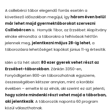
A csillebérci tábor elegendő forrás esetén a
következő időszakban megújul, így
három éven belül
már lehet majd gyermektáborokat szervezni
Csillebércen
is. Hornyák Tibor, az Erzsébet Alapítvány
elnöke elmondta: a táborokra a felhívások hétfőn
jelennek meg,
jelentkezni május 28-ig lehet
, a
táborozásra lehetőséget kapókat június 11-ig értesítik.
Idén a tíz hét alatt
80 ezer gyerek vehet részt az
Erzsébet-táborokban
. Zánkán 3350-en,
Fonyódligeten 800-an táborozhatnak egyszerre,
összességében kétszer annyian, mint a korábbi
években – emelte ki az elnök, aki szerint ez azt jelenti,
hogy szinte mindenki részt vehet majd a táborban,
aki jelentkezik
. A táborozók naponta 60 program
közül választhatnak.