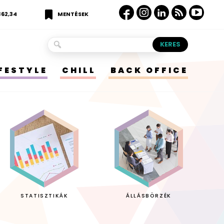
362,34
MENTÉSEK
IFESTYLE
CHILL
BACK OFFICE
STATISZTIKÁK
ÁLLÁSBÖRZÉK