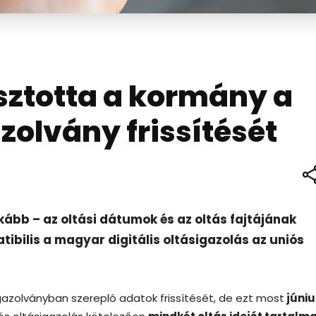
asztotta a kormány a
azolvány frissítését
nkább – az oltási dátumok és az oltás fajtájának
bilis a magyar digitális oltásigazolás az uniós
gazolványban szerepló adatok frissítését, de ezt most
júniu