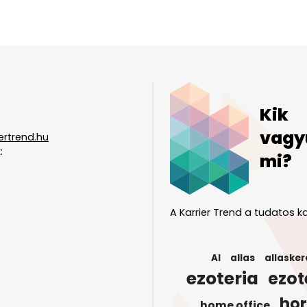
Kik
vagy
ertrend.hu
:
mi?
A Karrier Trend a tudatos ka
AI
allas
allasker
ezoteria
ezot
ho
home office