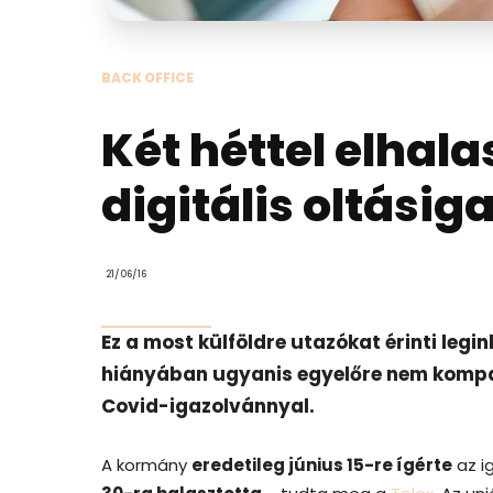
BACK OFFICE
Két héttel elhal
digitális oltásig
21/06/16
Ez a most külföldre utazókat érinti legi
hiányában ugyanis egyelőre nem kompati
Covid-igazolvánnyal.
A kormány
eredetileg június 15-re ígérte
az i