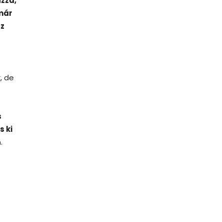
azza,
már
az
, de
s
s ki
.