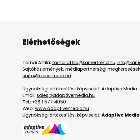
Elérhetőségek
Tarnai Attila:
tarnai.attila@karriertrend.hu
info@karri
Sajtóközlemények, médiapartnerségi megkeresések
sajto@karriertrend.hu
Ügynökségi értékesítési képviselet: Adaptive Media
Email:
sales@adaptivemedia.hu
Tel.:
+36 1 577 4050
Web:
www.adaptivemedia.hu
Ügynökségi értékesítési képviselet:
Adaptive Media