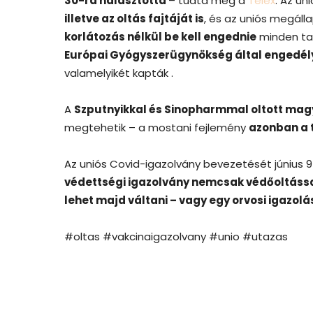
30-ra halasztotta
– tudta meg a
Telex
. Az un
illetve az oltás fajtáját is
, és az uniós megáll
korlátozás nélkül be kell engednie
minden tag
Európai Gyógyszerügynökség által engedél
valamelyikét kapták .
A
Szputnyikkal és Sinopharmmal oltott mag
megtehetik – a mostani fejlemény
azonban a 
Az uniós Covid-igazolvány bevezetését június
védettségi igazolvány nemcsak védőoltással,
lehet majd váltani – vagy egy orvosi igazolá
#oltas #vakcinaigazolvany #unio #utazas