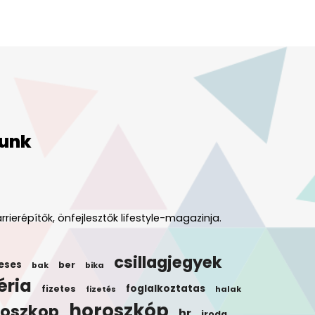
unk
rrierépítők, önfejlesztők lifestyle-magazinja.
csillagjegyek
eses
ber
bak
bika
éria
foglalkoztatas
fizetes
halak
fizetés
horoszkóp
roszkop
hr
iroda