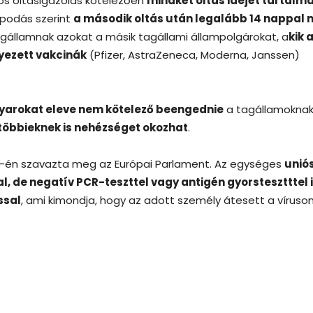
iós oltásigazolás kötelezően
mindkét oltás idejét tartalm
apodás szerint
a második oltás után legalább 14 nappal 
államnak azokat a másik tagállami állampolgárokat, a
kik 
yezett vakcinák
(Pfizer, AstraZeneca, Moderna, Janssen)
yarokat eleve nem kötelező beengednie
a tagállamoknak
többieknek is nehézséget okozhat
.
 9-én szavazta meg az Európai Parlament. Az egységes
unió
 de negatív PCR-teszttel vagy antigén gyorstesztttel i
ssal
, ami kimondja, hogy az adott személy átesett a víruson