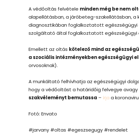
A védőoltás felvétele
minden még be nem olt
alapellátásban, a járóbeteg-szakellátásban, a 
diagnosztikában foglalkoztatott egészségügyi 
szolgáltató által foglalkoztatott egészségügyi 
Emellett az oltás
kötelező mind az egészségüg
a szociális intézményekben egészségügyi el
orvosoknak).
A munkáltató felhívhatja az egészségügyi dolg
hogy a védőoltást a határidőig felvegye avagy a
szakvéleményt bemutassa
–
írja
a koronaviru
Fotó: Envato
#jarvany #oltas #egeszsegugy #rendelet