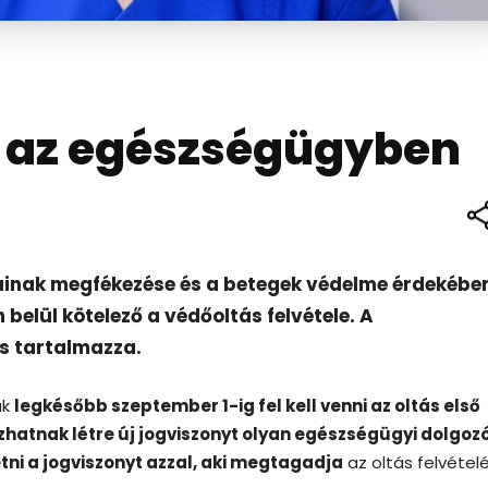
ás az egészségügyben
inak megfékezése és a betegek védelme érdekébe
elül kötelező a védőoltás felvétele. A
s tartalmazza.
ak
legkésőbb szeptember 1-ig fel kell venni az oltás első
hatnak létre új jogviszonyt olyan egészségügyi dolgozó
tni a jogviszonyt azzal, aki megtagadja
az oltás felvételé