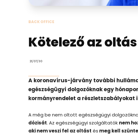
BACK OFFICE
Kötelező az olt
21/07/30
A koronavírus-járvány további hulláma
egészségügyi dolgozóknak egy hónapon b
kormányrendelet a részletszabályokat i
A még be nem oltott egészségügyi dolgozókn
dózisát
. Az egészségügyi szolgáltatók
nem hoz
aki nem veszi fel az oltást
és
meg kell szünte