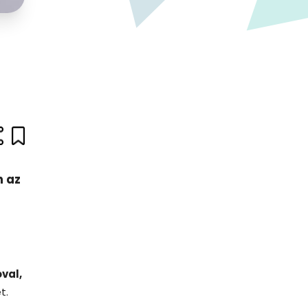
n az
val,
t.