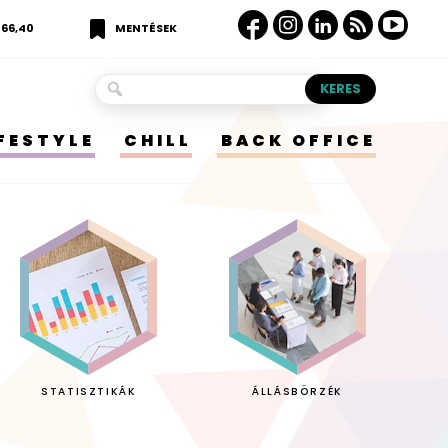
366,40
MENTÉSEK
IFESTYLE
CHILL
BACK OFFICE
STATISZTIKÁK
ÁLLÁSBÖRZÉK