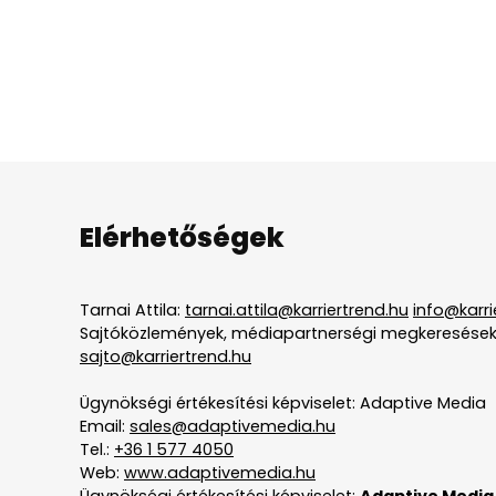
Elérhetőségek
Tarnai Attila:
tarnai.attila@karriertrend.hu
info@karri
Sajtóközlemények, médiapartnerségi megkeresések
sajto@karriertrend.hu
Ügynökségi értékesítési képviselet: Adaptive Media
Email:
sales@adaptivemedia.hu
Tel.:
+36 1 577 4050
Web:
www.adaptivemedia.hu
Ügynökségi értékesítési képviselet:
Adaptive Media