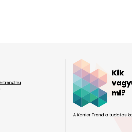
Kik
vagy
ertrend.hu
:
mi?
A Karrier Trend a tudatos ka