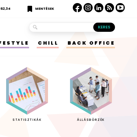
362,34
MENTÉSEK
IFESTYLE
CHILL
BACK OFFICE
STATISZTIKÁK
ÁLLÁSBÖRZÉK