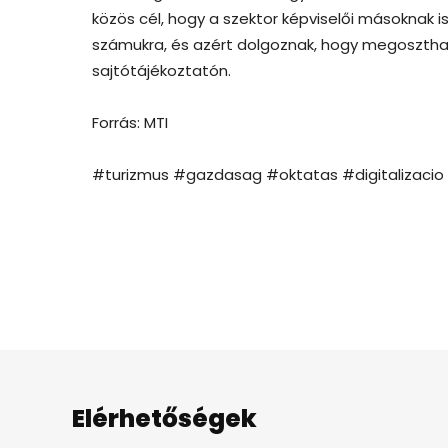
közös cél, hogy a szektor képviselői másoknak 
számukra, és azért dolgoznak, hogy megoszthas
sajtótájékoztatón.
Forrás: MTI
#turizmus #gazdasag #oktatas #digitalizacio
Elérhetőségek