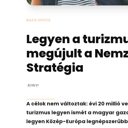
BACK OFFICE
Legyen a turizm
megújult a Nemze
Stratégia
21/05/27
A célok nem változtak: évi 20 millió v
turizmus legyen ismét a magyar ga
legyen Közép-Európa legnépszerűbb t