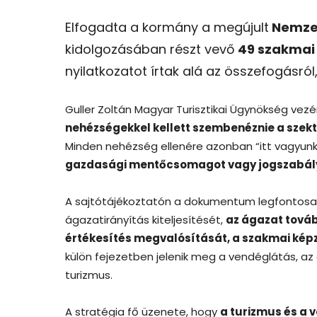
Elfogadta a kormány a megújult
Nemzet
kidolgozásában részt vevő
49 szakmai 
nyilatkozatot írtak alá az összefogásr
Guller Zoltán Magyar Turisztikai Ügynökség vezé
nehézségekkel kellett szembenéznie a szek
Minden nehézség ellenére azonban “itt vagyunk
gazdasági mentőcsomagot vagy jogszabályo
A sajtótájékoztatón a dokumentum legfontosab
ágazatirányítás kiteljesítését,
az ágazat továb
értékesítés megvalósítását, a szakmai képz
külön fejezetben jelenik meg a vendéglátás, az 
turizmus.
A stratégia fő üzenete, hogy
a turizmus és a 