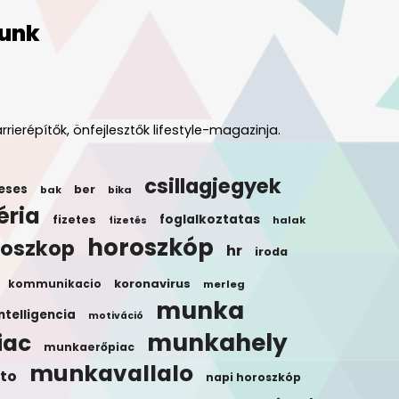
unk
rrierépítők, önfejlesztők lifestyle-magazinja.
csillagjegyek
eses
ber
bak
bika
éria
foglalkoztatas
fizetes
halak
fizetés
horoszkóp
roszkop
hr
iroda
koronavirus
kommunikacio
merleg
munka
ntelligencia
motiváció
munkahely
iac
munkaerőpiac
munkavallalo
to
napi horoszkóp