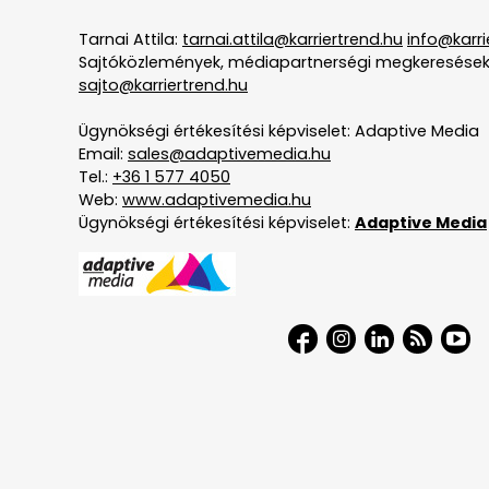
Tarnai Attila:
tarnai.attila@karriertrend.hu
info@karri
Sajtóközlemények, médiapartnerségi megkeresések
sajto@karriertrend.hu
Ügynökségi értékesítési képviselet: Adaptive Media
Email:
sales@adaptivemedia.hu
Tel.:
+36 1 577 4050
Web:
www.adaptivemedia.hu
Ügynökségi értékesítési képviselet:
Adaptive Media