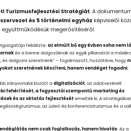
i Turizmusfejlesztési Stratégiát
. A dokumentu
szervezet és 5 történelmi egyház
képviselői köz
ól, együttműködésük megerősítéséről.
rigazgatója felidézte:
az elmúlt bő egy évben soha nem lá
tornak
és a benne dolgozóknak az egyik pillanatról a másikra
, és dolgozni szeretnénk” – fogalmazott, hozzátéve, hogy
n
kat szeretnének készíteni, hanem vendéget fogadni.
b irányvonalai között a
digitalizációt
, az adatvezérelt
bi fehérítését, a fogyasztói szempontú marketing és
ések és az oktatás fejlesztését
emelték ki. A stratégiába
egészségturizmus, az üzleti és konferenciaturizmus és a vall
vendéglátás nem csak foglalkozás, hanem hivatás
. Az a