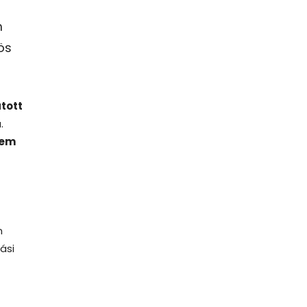
m
ös
tott
.
em
n
ási