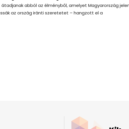
is átadjanak abból az élményből, amelyet Magyarország jele
sák az ország iránti szeretetet – hangzott el a