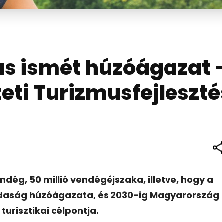
us ismét húzóágazat 
ti Turizmusfejleszté
endég, 50 millió vendégéjszaka, illetve, hogy a
zdaság húzóágazata, és 2030-ig Magyarország
urisztikai célpontja.