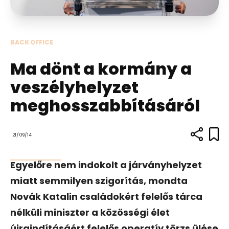
BACK OFFICE
Ma dönt a kormány a
veszélyhelyzet
meghosszabbításáról
21/09/14
Egyelőre nem indokolt a járványhelyzet
miatt semmilyen szigorítás, mondta
Novák Katalin családokért felelős tárca
nélküli miniszter a közösségi élet
újraindításáért felelős operatív törzs ülése