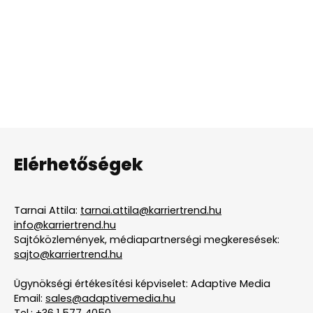
Elérhetőségek
Tarnai Attila:
tarnai.attila@karriertrend.hu
info@karriertrend.hu
Sajtóközlemények, médiapartnerségi megkeresések:
sajto@karriertrend.hu
Ügynökségi értékesítési képviselet: Adaptive Media
Email:
sales@adaptivemedia.hu