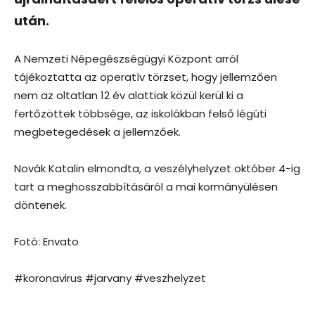
után.
A Nemzeti Népegészségügyi Központ arról
tájékoztatta az operatív törzset, hogy jellemzően
nem az oltatlan 12 év alattiak közül kerül ki a
fertőzöttek többsége, az iskolákban felső légúti
megbetegedések a jellemzőek.
Novák Katalin elmondta, a veszélyhelyzet október 4-ig
tart a meghosszabbításáról a mai kormányülésen
döntenek.
Fotó: Envato
#koronavirus #jarvany #veszhelyzet