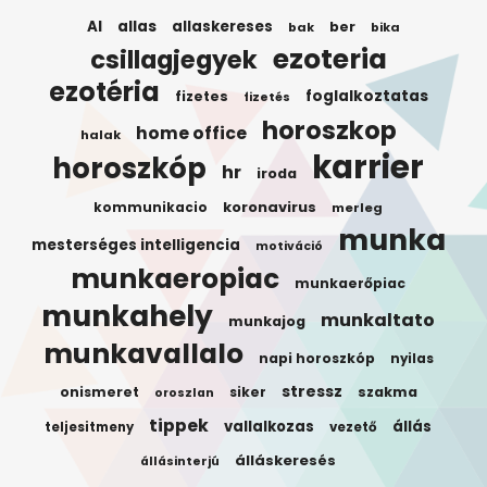
AI
allas
allaskereses
ber
bak
bika
ezoteria
csillagjegyek
ezotéria
foglalkoztatas
fizetes
fizetés
horoszkop
home office
halak
karrier
horoszkóp
hr
iroda
koronavirus
kommunikacio
merleg
munka
mesterséges intelligencia
motiváció
munkaeropiac
munkaerőpiac
munkahely
munkaltato
munkajog
munkavallalo
napi horoszkóp
nyilas
stressz
onismeret
siker
szakma
oroszlan
tippek
vallalkozas
állás
teljesitmeny
vezető
álláskeresés
állásinterjú