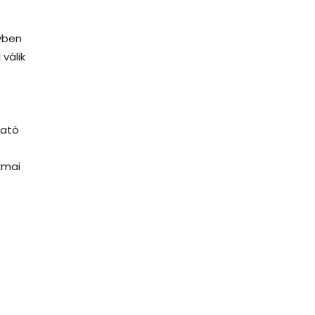
yben
válik
tató
kmai