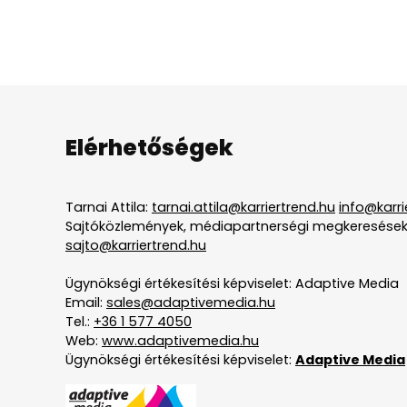
Elérhetőségek
Tarnai Attila:
tarnai.attila@karriertrend.hu
info@karri
Sajtóközlemények, médiapartnerségi megkeresések
sajto@karriertrend.hu
Ügynökségi értékesítési képviselet: Adaptive Media
Email:
sales@adaptivemedia.hu
Tel.:
+36 1 577 4050
Web:
www.adaptivemedia.hu
Ügynökségi értékesítési képviselet:
Adaptive Media