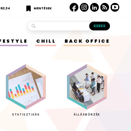
362,34
MENTÉSEK
IFESTYLE
CHILL
BACK OFFICE
STATISZTIKÁK
ÁLLÁSBÖRZÉK