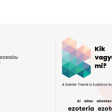
Kik
vagy
ertrend.hu
:
mi?
A Karrier Trend a tudatos ka
AI
allas
allasker
ezoteria
ezot