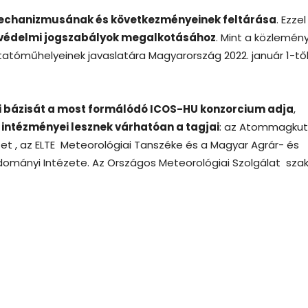
mechanizmusának és következményeinek feltárása
. Ezzel
védelmi jogszabályok megalkotásához
. Mint a közlemén
utatóműhelyeinek javaslatára Magyarország 2022. január 1-től 
 bázisát a most formálódó ICOS-HU konzorcium adja
,
 intézményei lesznek várhatóan a tagjai
: az Atommagku
zet , az ELTE Meteorológiai Tanszéke és a Magyar Agrár- és
mányi Intézete. Az Országos Meteorológiai Szolgálat sza