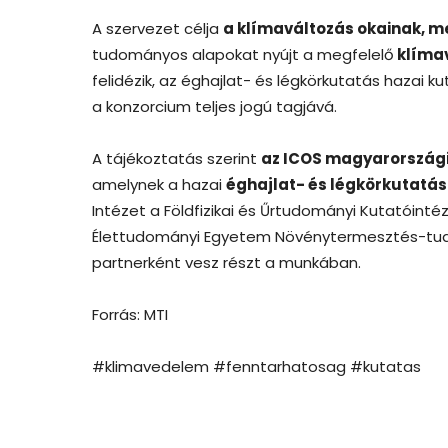
A szervezet célja
a klímaváltozás okainak, 
tudományos alapokat nyújt a megfelelő
klíma
felidézik, az éghajlat- és légkörkutatás hazai k
a konzorcium teljes jogú tagjává.
A tájékoztatás szerint
az ICOS magyarországi
amelynek a hazai
éghajlat- és légkörkutatás
Intézet a Földfizikai és Űrtudományi Kutatóinté
Élettudományi Egyetem Növénytermesztés-tudo
partnerként vesz részt a munkában.
Forrás: MTI
#klimavedelem #fenntarhatosag #kutatas