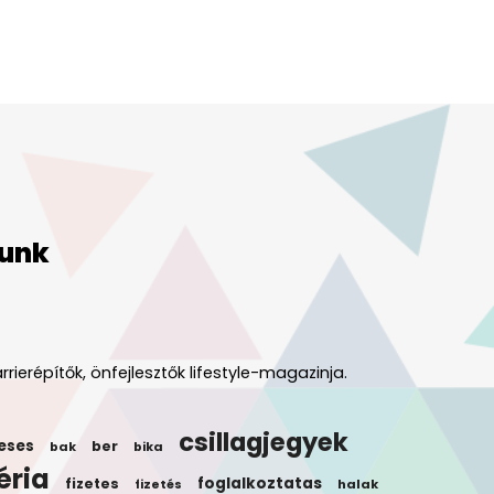
unk
rrierépítők, önfejlesztők lifestyle-magazinja.
csillagjegyek
eses
ber
bak
bika
éria
foglalkoztatas
fizetes
halak
fizetés