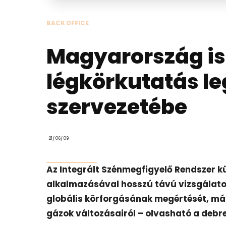
BACK OFFICE
Magyarország is 
légkörkutatás l
szervezetébe
21/06/09
Az Integrált Szénmegfigyelő Rendszer 
alkalmazásával hosszú távú vizsgálatok
globális körforgásának megértését, má
gázok változásairól – olvasható
a debr