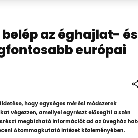
belép az éghajlat- és
egfontosabb európai
küldetése, hogy egységes mérési módszerek
at végezzen, amellyel egyrészt elősegíti a szén
srészt megbízható információt ad az üvegház ha
eceni Atommagkutató Intézet
közleményében.