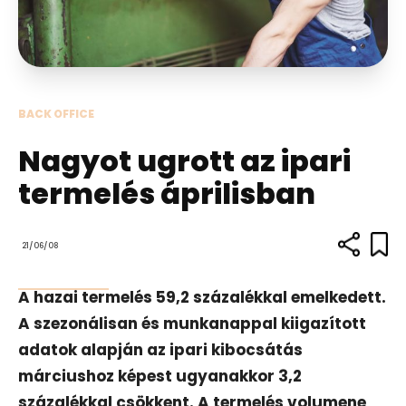
BACK OFFICE
Nagyot ugrott az ipari
termelés áprilisban
21/06/08
A hazai termelés 59,2 százalékkal emelkedett.
A szezonálisan és munkanappal kiigazított
adatok alapján az ipari kibocsátás
márciushoz képest ugyanakkor 3,2
százalékkal csökkent. A termelés volumene