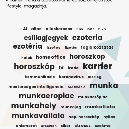
lifestyle-magazinja.
AI
allas
allaskereses
ber
bak
bika
ezoteria
csillagjegyek
ezotéria
foglalkoztatas
fizetes
fizetés
horoszkop
home office
halak
karrier
horoszkóp
hr
iroda
koronavirus
kommunikacio
merleg
munka
mesterséges intelligencia
motiváció
munkaeropiac
munkaerőpiac
munkahely
munkaltato
munkajog
munkavallalo
napi horoszkóp
nyilas
stressz
onismeret
siker
szakma
oroszlan