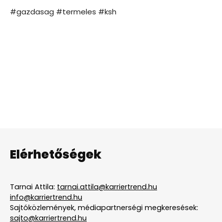
#gazdasag #termeles #ksh
Elérhetőségek
Tarnai Attila:
tarnai.attila@karriertrend.hu
info@karriertrend.hu
Sajtóközlemények, médiapartnerségi megkeresések:
sajto@karriertrend.hu