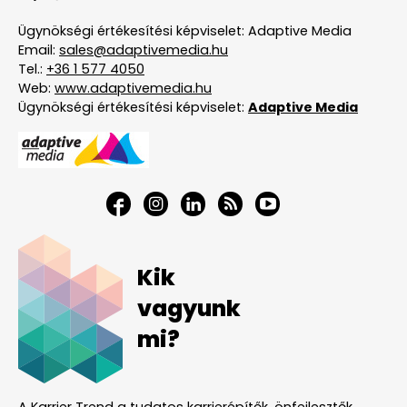
Ügynökségi értékesítési képviselet: Adaptive Media
Email:
sales@adaptivemedia.hu
Tel.:
+36 1 577 4050
Web:
www.adaptivemedia.hu
Ügynökségi értékesítési képviselet:
Adaptive Media
Kik
vagyunk
mi?
A Karrier Trend a tudatos karrierépítők, önfejlesztők