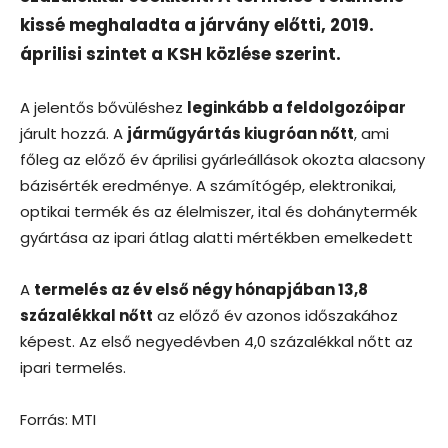
kissé meghaladta a járvány előtti, 2019.
áprilisi szintet a KSH közlése szerint.
A jelentős bővüléshez
leginkább a feldolgozóipar
járult hozzá. A
járműgyártás kiugróan nőtt
, ami
főleg az előző év áprilisi gyárleállások okozta alacsony
bázisérték eredménye. A számítógép, elektronikai,
optikai termék és az élelmiszer, ital és dohánytermék
gyártása az ipari átlag alatti mértékben emelkedett
A
termelés az év első négy hónapjában 13,8
százalékkal nőtt
az előző év azonos időszakához
képest. Az első negyedévben 4,0 százalékkal nőtt az
ipari termelés.
Forrás: MTI