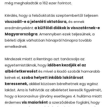
még meghaladták a 162 ezer forintot.
Kérdés, hogy a felsőoktatás szeptembertől teljesen
visszaáll-e a jelenléti oktatásra,
és ennek
eredményeként
a külföldi diákok is visszatérnek-e
Magyarországra
. Amennyiben ezek teljesülnek, a
bérleti díjak várhatóan hónapról hónapra tovább
emelkednek.
Mindezek miatt a Rentingo azt tanácsolja az
egyetemistáknak, hogy
időben kezdjék el az
albérletkeresést
és mivel a kiadó szobák hamarabb
kelnek el,
szoba helyett inkább lakótársat
keressenek,
akikkel közösen bérelhetnek egy egész
lakást. Arra is felhívták az albérletet keresők figyelmét,
hogy a koronavírus-járvány esetleges 4. hulláma miatt
érdemes
vis maiorként
a szerződésbe foglalni, hogy