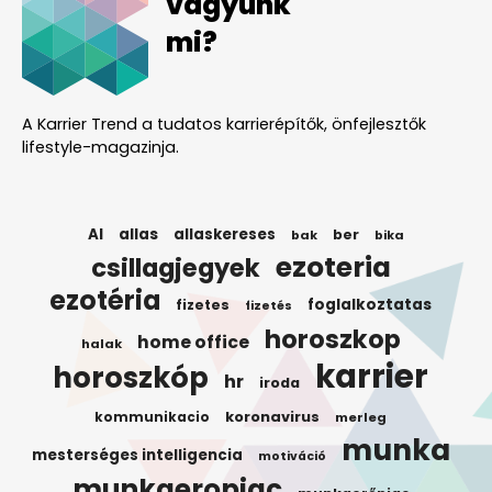
vagyunk
mi?
A Karrier Trend a tudatos karrierépítők, önfejlesztők
lifestyle-magazinja.
AI
allas
allaskereses
ber
bak
bika
ezoteria
csillagjegyek
ezotéria
foglalkoztatas
fizetes
fizetés
horoszkop
home office
halak
karrier
horoszkóp
hr
iroda
koronavirus
kommunikacio
merleg
munka
mesterséges intelligencia
motiváció
munkaeropiac