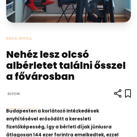
BACK OFFICE
Nehéz lesz olcsó
albérletet találni ősszel
a fővárosban
21/07/06
Budapesten a korlátozó intézkedések
enyhítésével erősödött a keresleti
fizetőképesség, így a bérleti díjak júniusra
átlagosan 144 ezer forintra emelkedtek, ezzel