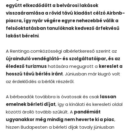
együtt elkezdődött a belvárosi lakások
visszaáramlása a rövid távú kiadást célzó Airbnb-
piacra, így nyár végére egyre nehezebbé válik a
felsőoktatásban tanulóknak kedvező árfekvésű
lakást bérelni
.
A Rentingo.comközösségi albérletkereső szerint az
újrainduló vendéglátó- és szolgáltatóipar, és az
éledező turizmus
hatására megugrott a
kereslet a
hosszú távú bérlés iránt
. Júniusban már kiugró volt
az érdeklődés a bérlők részéről.
A bérbeadók továbbra is óvatosak és csak
lassan
emelnek bérleti díjat
, így a kínálati és keresleti oldal
közötti árolló tovább szűkült. A
pandémiát
ugyanakkor még mindig nem heverte ki a piac
,
hiszen Budapesten a bérleti díjak tavaly júniusban