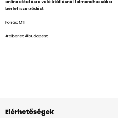
online oktatásra való átállásnál felmondhassák a
bérleti szerződést
.
Forrás: MTI
#alberlet #budapest
Elérhetőségek