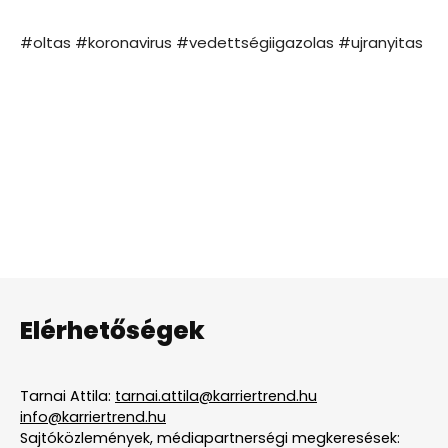
#oltas #koronavirus #vedettségiigazolas #ujranyitas
Elérhetőségek
Tarnai Attila:
tarnai.attila@karriertrend.hu
info@karriertrend.hu
Sajtóközlemények, médiapartnerségi megkeresések: