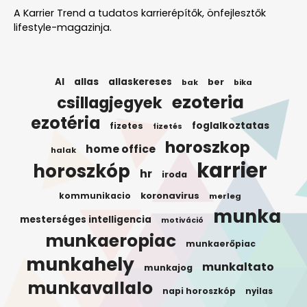
A Karrier Trend a tudatos karrierépítők, önfejlesztők
lifestyle-magazinja.
AI
allas
allaskereses
ber
bak
bika
ezoteria
csillagjegyek
ezotéria
foglalkoztatas
fizetes
fizetés
horoszkop
home office
halak
karrier
horoszkóp
hr
iroda
koronavirus
kommunikacio
merleg
munka
mesterséges intelligencia
motiváció
munkaeropiac
munkaerőpiac
munkahely
munkaltato
munkajog
munkavallalo
napi horoszkóp
nyilas