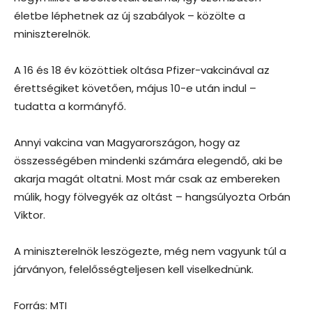
életbe léphetnek az új szabályok – közölte a
miniszterelnök.
A 16 és 18 év közöttiek oltása Pfizer-vakcinával az
érettségiket követően, május 10-e után indul –
tudatta a kormányfő.
Annyi vakcina van Magyarországon, hogy az
összességében mindenki számára elegendő, aki be
akarja magát oltatni. Most már csak az embereken
múlik, hogy fölvegyék az oltást – hangsúlyozta Orbán
Viktor.
A miniszterelnök leszögezte, még nem vagyunk túl a
járványon, felelősségteljesen kell viselkednünk.
Forrás: MTI