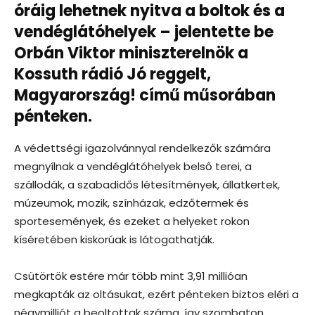
óráig lehetnek nyitva a boltok és a
vendéglátóhelyek – jelentette be
Orbán Viktor miniszterelnök a
Kossuth rádió Jó reggelt,
Magyarország! című műsorában
pénteken.
A védettségi igazolvánnyal rendelkezők számára
megnyílnak a vendéglátóhelyek belső terei, a
szállodák, a szabadidős létesítmények, állatkertek,
múzeumok, mozik, színházak, edzőtermek és
sportesemények, és ezeket a helyeket rokon
kíséretében kiskorúak is látogathatják.
Csütörtök estére már több mint 3,91 millióan
megkapták az oltásukat, ezért pénteken biztos eléri a
négymilliót a beoltottak száma, így szombaton