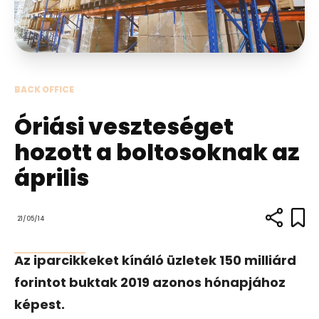
BACK OFFICE
Óriási veszteséget
hozott a boltosoknak az
április
21/05/14
Az iparcikkeket kínáló üzletek 150 milliárd
forintot buktak 2019 azonos hónapjához
képest.