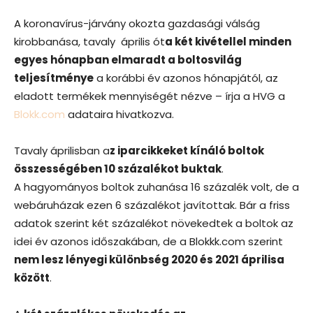
A koronavírus-járvány okozta gazdasági válság
kirobbanása, tavaly április ót
a két kivétellel minden
egyes hónapban elmaradt a boltosvilág
teljesítménye
a korábbi év azonos hónapjától, az
eladott termékek mennyiségét nézve – írja a HVG a
Blokk.com
adataira hivatkozva.
Tavaly áprilisban a
z iparcikkeket kínáló boltok
összességében 10 százalékot buktak
.
A hagyományos boltok zuhanása 16 százalék volt, de a
webáruházak ezen 6 százalékot javítottak. Bár a friss
adatok szerint két százalékot növekedtek a boltok az
idei év azonos időszakában, de a Blokkk.com szerint
nem lesz lényegi különbség 2020 és 2021 áprilisa
között
.