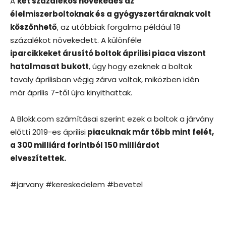
A
két százalékos növekedés az
élelmiszerboltoknak és a gyógyszertáraknak volt
köszönhető
, az utóbbiak forgalma például 18
százalékot növekedett. A különféle
iparcikkeket árusító boltok áprilisi piaca viszont
hatalmasat bukott
, úgy hogy ezeknek a boltok
tavaly áprilisban végig zárva voltak, miközben idén
már április 7-től újra kinyithattak.
A Blokk.com számításai szerint ezek a boltok a járvány
előtti 2019-es áprilisi
piacuknak már több mint felét,
a 300 milliárd forintból 150 milliárdot
elveszítettek.
#jarvany #kereskedelem #bevetel