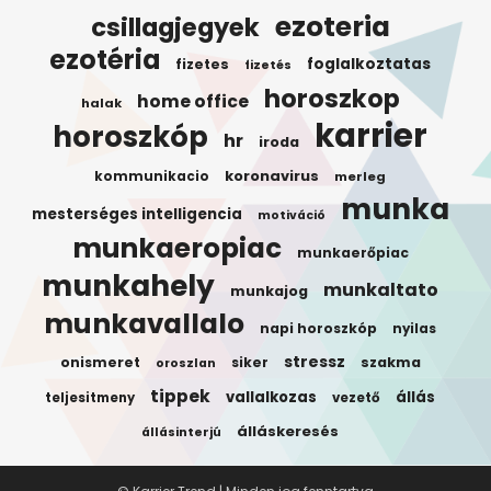
ezoteria
csillagjegyek
ezotéria
foglalkoztatas
fizetes
fizetés
horoszkop
home office
halak
karrier
horoszkóp
hr
iroda
koronavirus
kommunikacio
merleg
munka
mesterséges intelligencia
motiváció
munkaeropiac
munkaerőpiac
munkahely
munkaltato
munkajog
munkavallalo
napi horoszkóp
nyilas
stressz
onismeret
siker
szakma
oroszlan
tippek
vallalkozas
állás
teljesitmeny
vezető
álláskeresés
állásinterjú