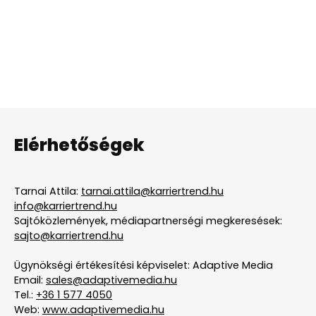
Elérhetőségek
Tarnai Attila:
tarnai.attila@karriertrend.hu
info@karriertrend.hu
Sajtóközlemények, médiapartnerségi megkeresések:
sajto@karriertrend.hu
Ügynökségi értékesítési képviselet: Adaptive Media
Email:
sales@adaptivemedia.hu
Tel.:
+36 1 577 4050
Web:
www.adaptivemedia.hu