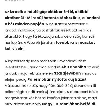
Az
Izraelbe induló gép október 6-tól, a többi
október 31-től repül hetente többször is, a londoni
a hét minden napján
. A beutazási feltételek a
járatok indításáig változhatnak, ezért azt kérik az
utasoktól, hogy tájékozódjanak a célország konzuli
honlapján. A Wizz Air járatain
továbbra is maszkot
kell viselni.
A légitársaság idén már több útvonalbővítést
jelentett be. Januárban elindult
Abu Dhabiba
az első
járatuk, majd február elején
Szarajevóban
, március
elején pedig
Palermóban nyitottak új bázist
.
Májusban közölték, hogy Rómából 32 új útvonalon 19
célországba indítanak új járatokat. A debreceni bázis
megnyitását két héttel később jelentették be, majd
arról adtak hírt, hogy
Nagy-Britanniában belföldi