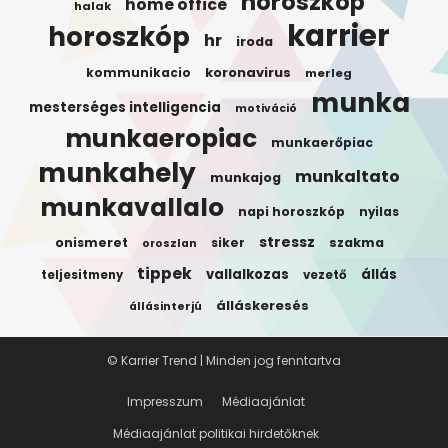
horoszkop
home office
halak
karrier
horoszkóp
hr
iroda
koronavirus
kommunikacio
merleg
munka
mesterséges intelligencia
motiváció
munkaeropiac
munkaerőpiac
munkahely
munkaltato
munkajog
munkavallalo
napi horoszkóp
nyilas
stressz
onismeret
siker
szakma
oroszlan
tippek
vallalkozas
állás
teljesitmeny
vezető
álláskeresés
állásinterjú
© Karrier Trend | Minden jog fenntartva
Impresszum
Médiaajánlat
Médiaajánlat politikai hirdetőknek