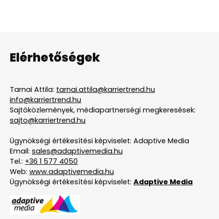
Elérhetőségek
Tarnai Attila:
tarnai.attila@karriertrend.hu
info@karriertrend.hu
Sajtóközlemények, médiapartnerségi megkeresések:
sajto@karriertrend.hu
Ügynökségi értékesítési képviselet: Adaptive Media
Email:
sales@adaptivemedia.hu
Tel.:
+36 1 577 4050
Web:
www.adaptivemedia.hu
Ügynökségi értékesítési képviselet:
Adaptive Media