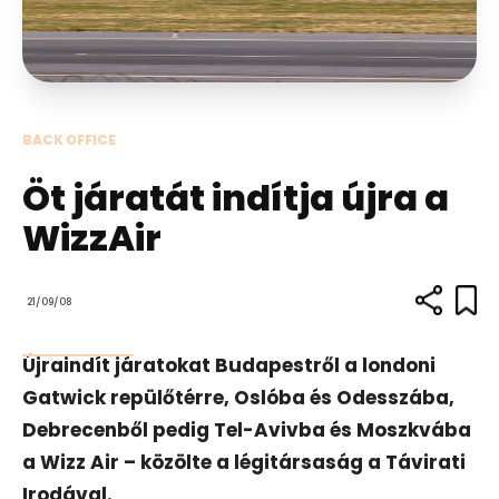
BACK OFFICE
Öt járatát indítja újra a
WizzAir
21/09/08
Újraindít járatokat Budapestről a londoni
Gatwick repülőtérre, Oslóba és Odesszába,
Debrecenből pedig Tel-Avivba és Moszkvába
a Wizz Air – közölte a légitársaság a Távirati
Irodával.