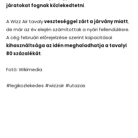
járatokat fognak közlekedtetni
.
A Wizz Air tavaly
veszteséggel zárt a járvány miatt
,
de már az év elején számítottak a nyári fellendülésre.
A cég februári előrejelzése szerint kapacitásai
kihasználtsága az idén meghaladhatja a tavalyi
80 százalékát
.
Fotó: Wikimedia
#legikozlekedes #wizzair #utazas