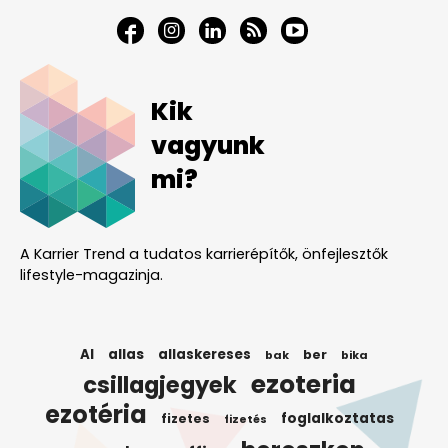
Kik
vagyunk
mi?
A Karrier Trend a tudatos karrierépítők, önfejlesztők
lifestyle-magazinja.
AI
allas
allaskereses
ber
bak
bika
ezoteria
csillagjegyek
ezotéria
foglalkoztatas
fizetes
fizetés