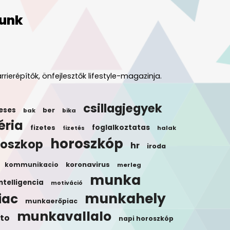
unk
rrierépítők, önfejlesztők lifestyle-magazinja.
csillagjegyek
eses
ber
bak
bika
éria
foglalkoztatas
fizetes
halak
fizetés
horoszkóp
roszkop
hr
iroda
koronavirus
kommunikacio
merleg
munka
ntelligencia
motiváció
munkahely
iac
munkaerőpiac
munkavallalo
to
napi horoszkóp