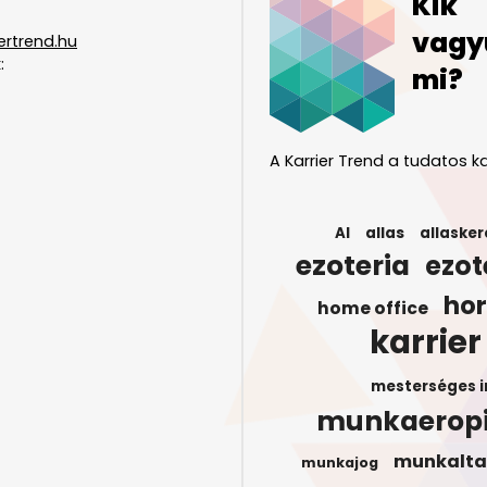
Kik
vagy
ertrend.hu
:
mi?
A Karrier Trend a tudatos ka
AI
allas
allasker
ezoteria
ezot
ho
home office
karrier
mesterséges i
munkaerop
munkalta
munkajog