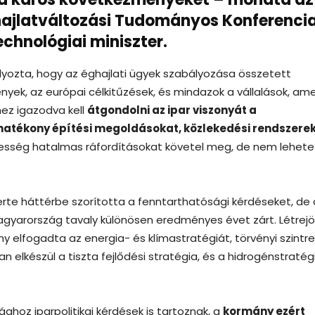
ghajlatváltozási Tudományos Konferenci
chnológiai miniszter.
lyozta, hogy az éghajlati ügyek szabályozása összetett
ek, az európai célkitűzések, és mindazok a vállalások, am
ez igazodva kell
átgondolni az ipar viszonyát a
hatékony építési megoldásokat, közlekedési rendszere
gesség hatalmas ráfordításokat követel meg, de nem lehete
rte háttérbe szorította a fenntarthatósági kérdéseket, de 
arország tavaly különösen eredményes évet zárt. Létrejö
y elfogadta az energia- és klímastratégiát, törvényi szintre
elkészül a tiszta fejlődési stratégia, és a hidrogénstratégi
ghoz iparpolitikai kérdések is tartoznak, a
kormány ezért