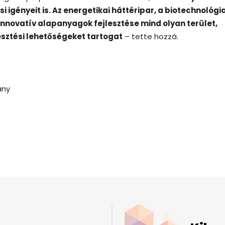
 igényeit is. Az energetikai háttéripar, a biotechnológia
innovatív alapanyagok fejlesztése mind olyan terület,
sztési lehetőségeket tartogat
– tette hozzá.
any