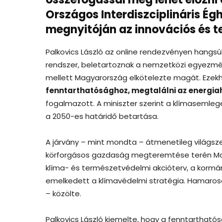
Országos Interdiszciplináris É
megnyitóján az innovációs és te
Palkovics László az online rendezvényen hangsú
rendszer, beletartoznak a nemzetközi egyezmény
mellett Magyarország elkötelezte magát. Ezekh
fenntarthatósághoz, megtalálni az energia
fogalmazott. A miniszter szerint a klímasemle
a 2050-es határidő betartása.
A járvány – mint mondta – átmenetileg világsze
körforgásos gazdaság megteremtése terén Magy
klíma- és természetvédelmi akcióterv, a kormán
emelkedett a klímavédelmi stratégia. Hamarosan 
– közölte.
Palkovics László kiemelte, hogy a fenntarthatósá