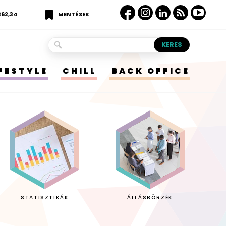
362,34
MENTÉSEK
IFESTYLE
CHILL
BACK OFFICE
STATISZTIKÁK
ÁLLÁSBÖRZÉK