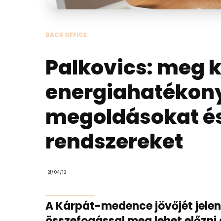
BACK OFFICE
Palkovics: meg ke
energiahatékony
megoldásokat és
rendszereket
21/04/12
A Kárpát-medence jövőjét jelen
összefogással meg lehet előzni