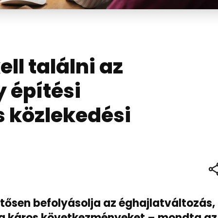
ll találni az
 építési
 közlekedési
tősen befolyásolja az éghajlatváltozás,
 a káros következményeket – mondta az 