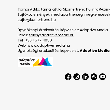
Tarnai Attila:
tarnai.attila@karriertrend.hu
info@karri
Sajtóközlemények, médiapartnerségi megkeresések
sajto@karriertrend.hu
Ügynökségi értékesítési képviselet: Adaptive Media
Email:
sales@adaptivemedia.hu
Tel.:
+36 1 577 4050
Web:
www.adaptivemedia.hu
Ügynökségi értékesítési képviselet:
Adaptive Media