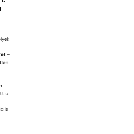
a
elyek
ket
–
tlen
a
tt a
a is