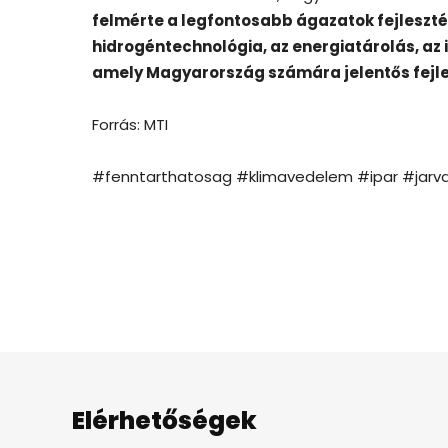
felmérte a legfontosabb ágazatok fejlesztési
hidrogéntechnológia, az energiatárolás, az 
amely Magyarország számára jelentős fejle
Forrás: MTI
#fenntarthatosag #klimavedelem #ipar #jarv
Elérhetőségek